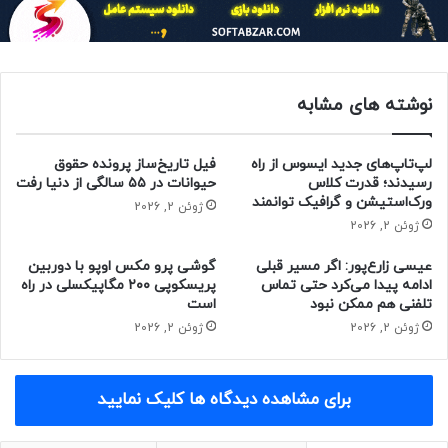
مشترک روی فناوری‌های جدیدی
سرمایه‌گذاری خواهند کرد که می‌توان از
آن‌ها در محصولات دوربین و لنز
استفاده کرد. علاوه‌براین با این همکاری،
نوشته های مشابه
فناوری‌های توسعه‌ی یافته‌ی مشترک در
محصولات لایکا و لومیکس به‌کار گرفته
لپ‌تاپ‌های جدید ایسوس از راه
فیل تاریخ‌ساز پرونده حقوق
رسیدند؛ قدرت کلاس
حیوانات در ۵۵ سالگی از دنیا رفت
خواهد شد تا قابلیت‌های بهتری به
ورک‌استیشن و گرافیک توانمند
ژوئن 2, 2026
ژوئن 2, 2026
مشتریان ارائه دهیم.
عیسی زارع‌پور: اگر مسیر قبلی
گوشی پرو مکس اوپو با دوربین
ادامه پیدا می‌کرد حتی تماس
پریسکوپی ۲۰۰ مگاپیکسلی در راه
تلفنی هم ممکن نبود
است
مقاله‌های مرتبط:
ژوئن 2, 2026
ژوئن 2, 2026
پاناسونیک Toughbook 40 رونمایی شد؛ لپ تاپ فوق
مقاوم ماژولار با ۷۰ کانفیگ مختلف
برای مشاهده دیدگاه ها کلیک نمایید
هواوی از پایان همکاری با لایکا خبر داد