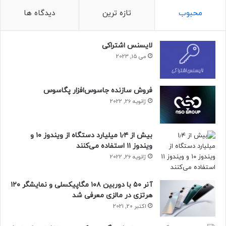
درحال‌حاضر، دلیل استفاده‌ نکردن مدیاتک از فرایند دو نانومتری
محبوب
تازه ترین
دیدگاه ها
TSMC مشخص نیست، اما گفته می‌شود که اپل ظرفیت کامل این
نود را برای پردازنده‌ی A19 نسل بعدی آیفون رزرو کرده است.
لایسنس اشتراکی
می 15, 2023
با توجه به اینکه مدیاتک تراشه‌ی دیمنسیتی ۹۴۰۰ را در ۱۸ مهر
معرفی کرد، انتظار می‌رود که تراشه‌ساز تایوانی دیمنسیتی ۹۵۰۰ را
در زمان مشابهی در سال آینده رونمایی کند. این تاریخ تقریباً
فروش سازنده جاسوس‌افزار پگاسوس
همزمان با معرفی اگزینوس ۲۶۰۰ سامسونگ خواهد بود.
ژانویه 26, 2022
حتما بخوانید :
تاریخ عرضه ردمی توربو ۴ تأیید شد
بیش از ۱٫۴ میلیارد دستگاه از ویندوز ۱۰ و
منبع : زومیت
ویندوز ۱۱ استفاده می‌کنند
ژانویه 26, 2022
آنر ۵۰ با دوربین ۱۰۸ مگاپیکسلی و نمایشگر ۱۲۰
هرتزی در مالزی معرفی شد
اکتبر 20, 2021