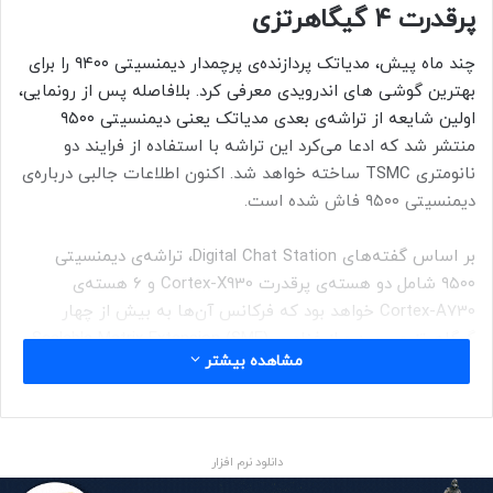
پرقدرت ۴ گیگاهرتزی
چند ماه پیش، مدیاتک پردازنده‌ی پرچمدار دیمنسیتی ۹۴۰۰ را برای
بهترین گوشی های اندرویدی معرفی کرد. بلافاصله پس از رونمایی،
اولین شایعه از تراشه‌ی بعدی مدیاتک یعنی دیمنسیتی ۹۵۰۰
منتشر شد که ادعا می‌کرد این تراشه با استفاده از فرایند دو
نانومتری TSMC ساخته خواهد شد. اکنون اطلاعات جالبی درباره‌ی
دیمنسیتی ۹۵۰۰ فاش شده است.
بر اساس گفته‌های Digital Chat Station، تراشه‌ی دیمنسیتی
۹۵۰۰ شامل دو هسته‌ی پرقدرت Cortex-X930 و ۶ هسته‌ی
Cortex-A730 خواهد بود که فرکانس آن‌ها به بیش از چهار
گیگاهرتز می‌رسد و از فناوری Scalable Matrix Extension (SME)
مشاهده بیشتر
برخوردار است.
دیجیتال‌چت‌استیشن ادعا می‌کند که تراشه‌ی پرچمدار مدیاتک با
استفاده از فناوری سه‌ نانومتری TSMC موسوم‌ به N3P ساخته
دانلود نرم افزار
خواهد شد، نه فرایند دو نانومتری که پیش از این گفته شده بود.