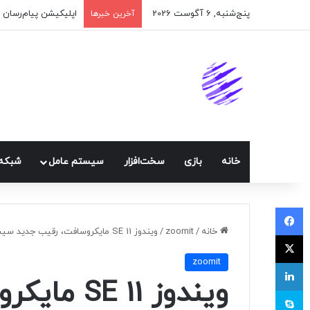
پنج‌شنبه, 6 آگوست 2026
اپلیکیشن پیام‌رسان 
آخرین خبرها
خانه
بازی
سخت‌افزار
سيستم عامل
شبكه 
فیسبوک
خانه
/
zoomit
/
ویندوز 11 SE مایکروسافت، رقیب جدید سیستم‌عامل کروم، معرفی شد
ایکس
zoomit
لینکداین
ویندوز 11 
اسکایپ