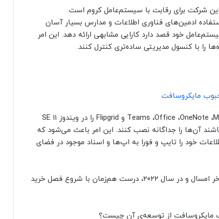
 کلی این شرکت برای رقابت با سیستم‌عامل کروم است.
تفاده ادمین‌های فناوری اطلاعات و مدارس بسیار آسان
یستم‌عامل خود قصد دارد کارایی مشابهی ارائه دهد. این امر
ا را با کنسول مدیریتی ساده‌تری کنترل کنند.
مایکروسافت اپ‌هایی مانند Teams ،Office ،OneNote ،Minecraft for education و Flipgrid را در ویندوز ۱۱ SE
اشند آن‌ها را جداگانه نصب کنند. این امر باعث می‌شود که
ادگی لپ‌تاپ ویندوز ۱۱ SE را باز و اطلاعات خود را تایپ و فورا به اپ‌ها و اسناد موجود در فضای
مایکروسافت انتظار دارد لپ‌تاپ‌های ویندوز ۱۱ SE اواخر امسال و در سال ۲۰۲۲، درست هم‌زمان با شروع فصل خرید