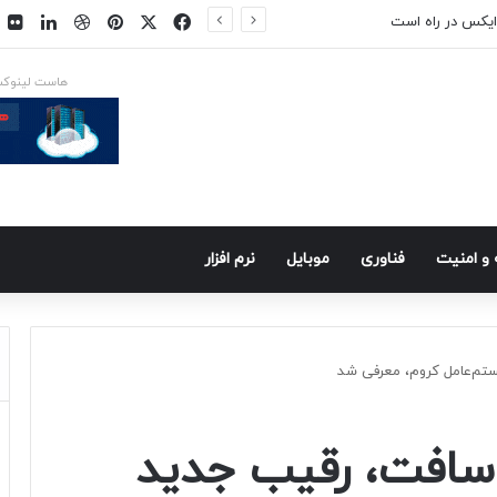
فیسبوک
ایکس
پینتریست
دریبببل
لینکد
ت
ایکس در راه است
هاست لینوک
و امنيت
فناوری
موبايل
نرم افزار
SE مایکروسافت، رقیب جدید