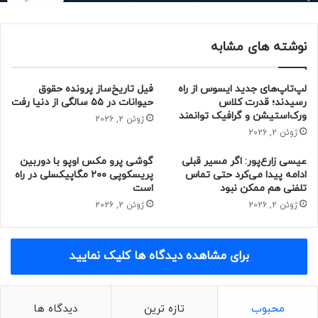
می‌شود.
نوشته های مشابه
لپ‌تاپ‌های جدید ایسوس از راه
فیل تاریخ‌ساز پرونده حقوق
رسیدند؛ قدرت کلاس
حیوانات در ۵۵ سالگی از دنیا رفت
ورک‌استیشن و گرافیک توانمند
ژوئن 2, 2026
ژوئن 2, 2026
عیسی زارع‌پور: اگر مسیر قبلی
گوشی پرو مکس اوپو با دوربین
ادامه پیدا می‌کرد حتی تماس
پریسکوپی ۲۰۰ مگاپیکسلی در راه
تلفنی هم ممکن نبود
است
ژوئن 2, 2026
ژوئن 2, 2026
برای مشاهده دیدگاه ها کلیک نمایید
مقاله‌های مرتبط
مایکل گین
، سخنگوی وزارت خزانه‌داری ایالات متحده، در بیانیه‌ای
محبوب
تازه ترین
دیدگاه ها
گفت: «سرویس آسیب‌دیده‌ی BeyondTrust از دسترس خارج شده