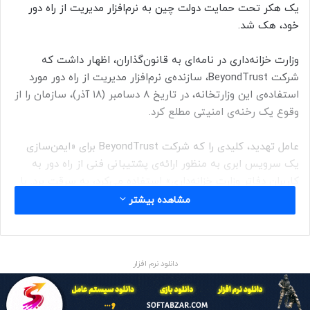
یک هکر تحت حمایت دولت چین به نرم‌افزار مدیریت از راه دور
خود، هک شد.
وزارت خزانه‌داری در نامه‌ای به قانون‌گذاران، اظهار داشت که
شرکت BeyondTrust، سازنده‌ی نرم‌افزار مدیریت از راه دور مورد
استفاده‌ی این وزارتخانه، در تاریخ ۸ دسامبر (۱۸ آذر)، سازمان را از
وقوع یک رخنه‌ی امنیتی مطلع کرد.
عامل تهدید، کلیدی را که شرکت BeyondTrust برای «ایمن‌سازی
یک سرویس ابری به منظور ارائه‌ی پشتیبانی فنی از راه دور به
کاربران دفاتر وزارت خزانه‌داری» استفاده می‌کرد، به سرقت برد. با
استفاده از این کلید، خرابکاران توانستند با دورزدن سیستم
مشاهده بیشتر
امنیتی، به کامپیوترهای کاربران و «برخی اسناد غیرمحرمانه»،
دسترسی پیدا کنند.
دانلود نرم افزار
وزارت خزانه‌داری آمریکا می‌گوید که پس از حمله، با آژانس امنیت
سایبری و زیرساخت (CISA) و FBI همکاری کرده است. این حمله
به یک گروه هکری پیشرفته‌‌ی تحت حمایت دولت چین نسبت داده