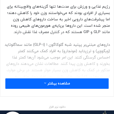
رژیم غذایی و ورزش برای مدت‌ها تنها گزینه‌های واقع‌بینانه برای
بسیاری از افرادی بودند که می‌خواستند وزن خود را کاهش دهند؛
اما پیشرفت‌های دارویی اخیر به ساخت داروهای کاهش وزن
منجر شده است. این داروها برپایه‌ی هورمون‌های طبیعی روده
مانند GLP و GIP هستند که در کنترل مصرف غذا نقش دارند.
داروهای مبتنی‌بر پپتید شبه گلوکاگون ۱ (GLP-1) مانند سماگلوتاید
(ویگووی) و ترزپتاید (مونجارو) به افراد کمک می‌کنند کمتر
احساس گرسنگی کنند. این امر موجب می‌شود آن‌ها کمتر غذا
بخورند و کاهش وزن پیدا کنند. مطالعات نشان می‌دهند داروهای
مذکور در کمک به کاهش وزن بسیار موثر هستند. در برخی موارد،
این داروها در کارآزمایی‌های بالینی روی افراد دچار چاقی، به
کاهش ۲۰ درصدی وزن بدن منجر شده‌اند.
مشاهده بیشتر
توجه به این نکته مهم است که تمام وزنی که بر اثر مصرف
داروهای کاهش وزن از دست می‌رود، چربی نیست. پژوهش‌ها
دانلود نرم افزار
نشان می‌دهند تا یک سوم از کاهش وزن مربوط به توده‌ی