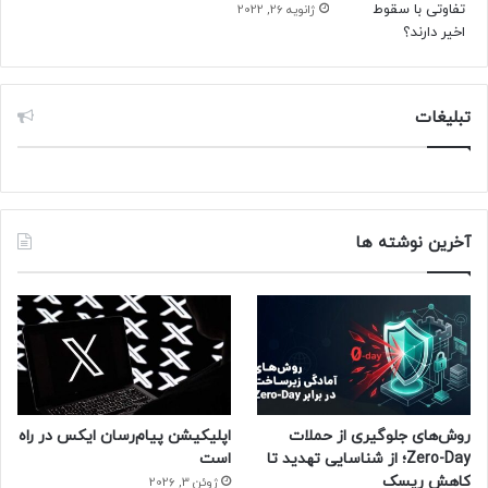
ژانویه 26, 2022
کارخانه‌ی دوم نتیجه‌ی همکاری با گروه GAC است. هر دو
تأسیسات ظرفیت تولید سالانه‌ی ۱۲۰٬۰۰۰ خودرو را دارند.
حتما بخوانید :
تلویزیون‌های ۲۰۲۵ سامسونگ با دوربین
تبلیغات
اختصاصی روی اعضای خانواده نظارت می‌کنند!
منبع : زومیت
آخرین نوشته ها
روش‌های جلوگیری از حملات
اپلیکیشن پیام‌رسان ایکس در راه
Zero-Day؛ از شناسایی تهدید تا
است
کاهش ریسک
ژوئن 3, 2026