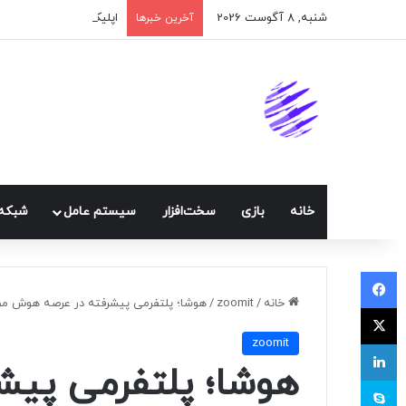
شنبه, 8 آگوست 2026
اپلیکیشن پیام‌رسان ایک
آخرین خبرها
خانه
بازی
سخت‌افزار
سيستم عامل
شبكه 
فیسبوک
خانه
/
zoomit
/
هوشا؛ پلتفرمی پیشرفته در عرصه هوش م
ایکس
zoomit
لینکداین
هوشا؛ پلتفرمی پیش
اسکایپ