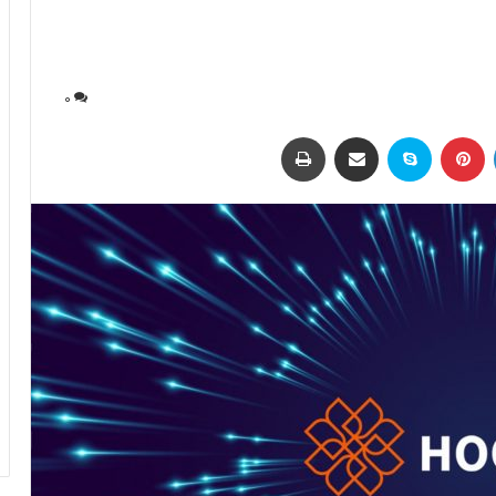
0
لینکداین
پینتریست
اسکایپ
اشتراک با ایمیل
چاپ