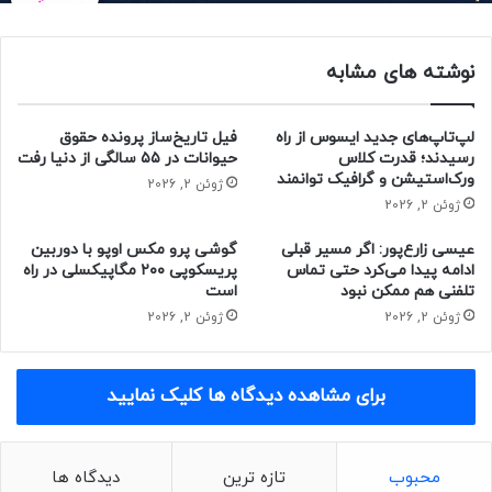
کاربری جدیدتر EMUI 14.2 است.
نوشته های مشابه
لپ‌تاپ‌های جدید ایسوس از راه
فیل تاریخ‌ساز پرونده حقوق
رسیدند؛ قدرت کلاس
حیوانات در ۵۵ سالگی از دنیا رفت
گوشی نوا 13i به صفحه‌نمایش ۶٫۷ اینچی LCD با وضوح 1080p و
ورک‌استیشن و گرافیک توانمند
ژوئن 2, 2026
نرخ نوسازی ۹۰ هرتز مجهز است و با وجود LCD بودن نمایشگر از
ژوئن 2, 2026
قابلیت Always On Display (نمایشگر همیشه روشن) بهره می‌برد.
عیسی زارع‌پور: اگر مسیر قبلی
گوشی پرو مکس اوپو با دوربین
در کنار قابلیت‌های گوشی جدید هواوی، به حسگر اثر انگشت
ادامه پیدا می‌کرد حتی تماس
پریسکوپی ۲۰۰ مگاپیکسلی در راه
جانبی نیز باید اشاره کرد.
تلفنی هم ممکن نبود
است
ژوئن 2, 2026
ژوئن 2, 2026
برای مشاهده دیدگاه ها کلیک نمایید
محبوب
تازه ترین
دیدگاه ها