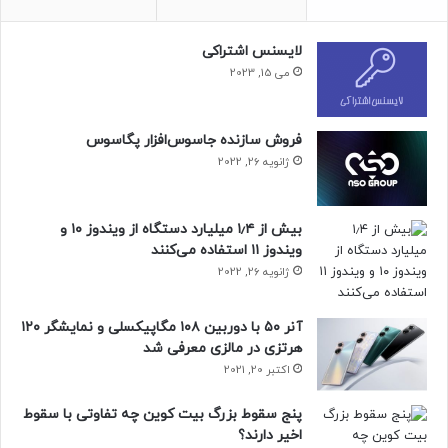
لایسنس اشتراکی
می 15, 2023
فروش سازنده جاسوس‌افزار پگاسوس
ژانویه 26, 2022
مقاله‌های مرتبط
انرژی گوشی از باتری ۵۰۰۰ میلی‌آمپرساعتی با شارژ سریع ۴۰
بیش از ۱٫۴ میلیارد دستگاه از ویندوز ۱۰ و
واتی تأمین می‌شود و به‌ادعای هواوی می‌تواند در نیم ساعت تا ۶۲
ویندوز ۱۱ استفاده می‌کنند
درصد شارژ شود. 13i در رنگ‌های آبی و سفید، با برجستگی‌های
ژانویه 26, 2022
طلایی در در اطراف حلقه‌ی دوربین، عرضه می‌شود.
آنر ۵۰ با دوربین ۱۰۸ مگاپیکسلی و نمایشگر ۱۲۰
قیمت گوشی جدید هواوی در مکزیک با کانفیگ ۲۵۶ گیگابایتی
هرتزی در مالزی معرفی شد
۲۹۰ دلار است.
اکتبر 20, 2021
حتما بخوانید :
نسخه آزمایشی جدید One UI 7 برای گلکسی
پنج سقوط بزرگ بیت کوین چه تفاوتی با سقوط
S24 سامسونگ منتشر شد
اخیر دارند؟