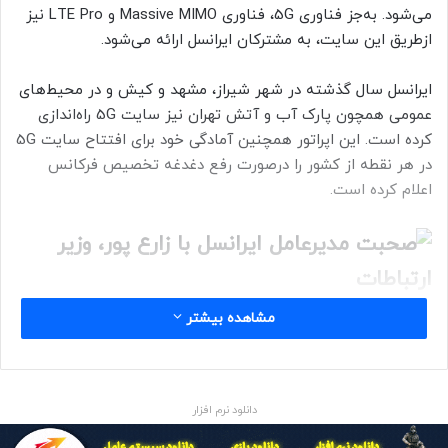
می‌شود. به‌جز فناوری 5G، فناوری Massive MIMO و LTE Pro نیز
ازطریق این سایت، به مشترکان ایرانسل ارائه می‌شود.
ایرانسل سال گذشته در شهر شیراز، مشهد و کیش و در محیط‌های
عمومی همچون پارک آب و آتش تهران نیز سایت 5G راه‌اندازی
کرده است. این اپراتور همچنین آمادگی خود برای افتتاح سایت 5G
در هر نقطه از کشور را درصورت رفع دغدغه تخصیص فرکانس
اعلام کرده است.
مشاهده بیشتر
به گزارش روابط عمومی ایرانسل
،
عیسی زارع‌پور
، وزیر ارتباطات و
فناوری‌اطلاعات نیز در آیین رونمایی آنلاین این سایت حاضر بود و
ابتدا از ساختمان مرکزی ایرانسل بازدید کرد. مدیرعامل ایرانسل برای
وزیر، طرح توسعه زیرساخت‌های شبکه ملی اطلاعات را معرفی کرد
دانلود نرم افزار
که شامل نسل پنج تلفن‌همراه، توسعه نسل چهار تلفن همراه