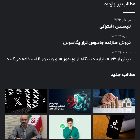
مطالب پر بازدید
رکوردهای موجود نشان می‌دهد فوران مذکور موجب مرگ فوری ۱۱
هزار نفر براثر جریان آذرآواری (جریان سریعی از گاز و سنگ داغ)
می 15, 2023
شد و صد هزار نفر نیز در سال‌های بعدی، براثر کمبود مواد غذایی
لایسنس اشتراکی
که ناشی از کاهش نور خورشید بود، جان باختند.
ژانویه 26, 2022
فروش سازنده جاسوس‌افزار پگاسوس
ژانویه 26, 2022
بیش از ۱٫۴ میلیارد دستگاه از ویندوز ۱۰ و ویندوز ۱۱ استفاده می‌کنند
نمایی پانوراما از دریاچه نیوس که کمتر از یک ماه پس از فوران کربن‌دی‌اکسید گرفته شده
است
مطالب جدید
در سال ۱۹۸۶، ابرهای مرگ‌بار کربن‌دی‌اکسید از اعماق دریاچه نیوس
در شمال غربی کامرون بالا آمدند و موجب مرگ حدود ۱۸۰۰ انسان و
۳ هزار دام شدند.
دریاچه نیوس در بالای اتاقک ماگما قرار دارد و کربن‌دی‌اکسید
موجود در اتاقک به آبی که در بالا قرار دارد، نشت می‌کند. در سال
۱۹۸۶، حدود ۱/۵ میلیون تن گاز کربن‌دی‌اکسید به شکل فوران