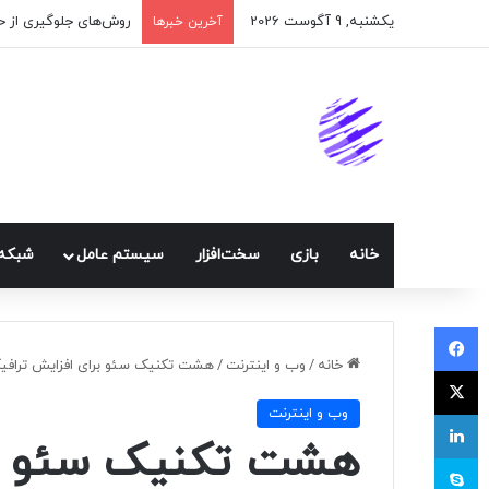
یکشنبه, 9 آگوست 2026
اپلیکیشن پیام‌رسان ا
آخرین خبرها
خانه
بازی
سخت‌افزار
سيستم عامل
شبكه 
فیسبوک
خانه
/
وب و اينترنت
/
هشت تکنیک سئو برای افزایش ترافیک 
ایکس
وب و اينترنت
لینکداین
هشت تکنیک سئو بر
اسکایپ