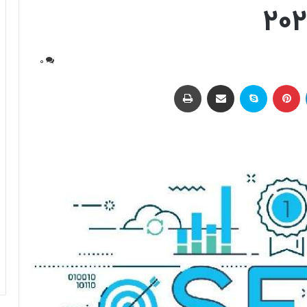
0
لینکداین
پینتریست
اسکایپ
اشتراک با ایمیل
چاپ