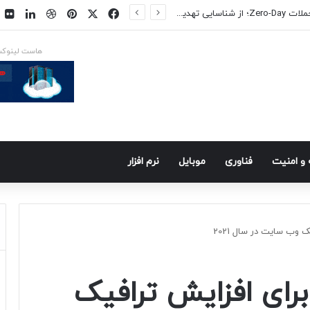
فیسبوک
ایکس
پینتریست
دریبببل
لینکد
ت
یکس در راه است
هاست لینوک
و امنيت
فناوری
موبايل
نرم افزار
وب سایت در سال 2021
ای افزایش ترافیک