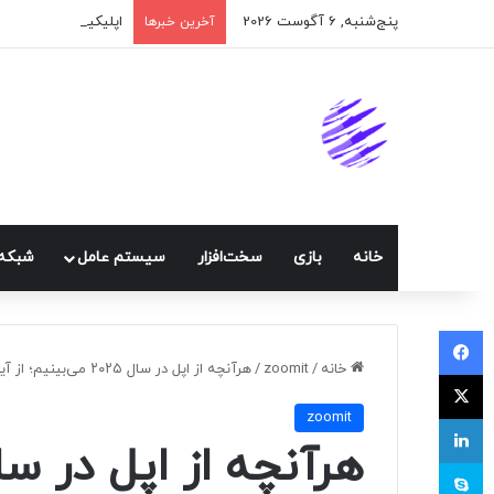
پنج‌شنبه, 6 آگوست 2026
اپلیکیشن پیام‌رسان 
آخرین خبرها
خانه
بازی
سخت‌افزار
سيستم عامل
شبكه 
فیسبوک
خانه
/
zoomit
/
هرآنچه از اپل در سال ۲۰۲۵ می‌بینیم؛ از آیفون ۱۷ تا مک‌های M5
ایکس
zoomit
لینکداین
اسکایپ