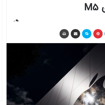
0
لینکداین
پینتریست
اسکایپ
اشتراک با ایمیل
چاپ