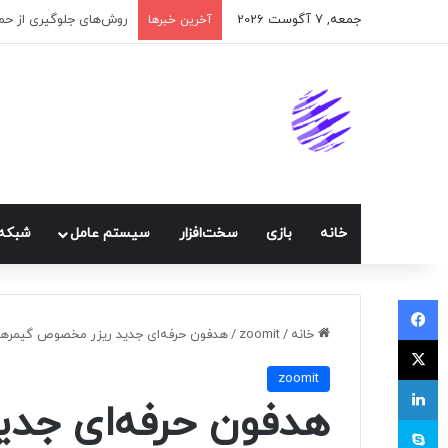
جمعه, 7 آگوست 2026
اپلیکیشن پیام‌رسان ایک
آخرین خبرها
خانه
بازی
سخت‌افزار
سيستم عامل
شبكه 
فیسبوک
خانه
/
zoomit
/
هدفون حرفه‌ای جدید ریزر مخصوص گیمر‌های PS5 و ایکس باکس
ایکس
zoomit
لینکداین
هدفون حرفه‌ای جد
اسکایپ