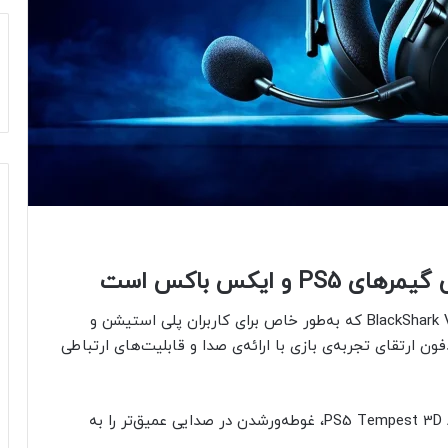
 ایکس باکس است
ریزر در بیانیه‌ای مطبوعاتی از هدفون بی‌سیم BlackShark V2 Pro که به‌طور خاص برای کاربران پلی‌ استیشن و
ارتقای تجربه‌ی بازی با ارائه‌ی صدا و قابلیت‌های ارتباطی
هدفون جدید ریزر با پشتیبانی از فناوری PS5 Tempest 3D AudioTech، غوطه‌ورشدن در صدایی عمیق‌تر را به