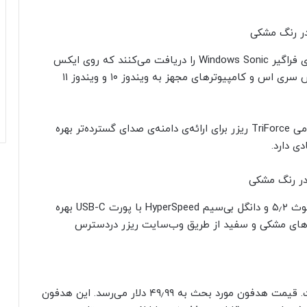
گیمرهای ایکس‌باکس نسخه‌ای سازگار با پلتفرم صدای فراگیر Windows Sonic را دریافت می‌کنند که روی ایکس
باکس وان و ایکس باکس سری ایکس و ایکس باکس سری اس و کامپیوترهای مجهز به ویندوز ۱۰ و ویندوز ۱۱
هدفون جدید ریزر از درایورهای ۵۰ میلی‌متری تیتانیومی TriForce ریزر برای ارائه‌ی دامنه‌ی صدای گسترده‌تر بهره
ی دارد.
هدفون BlackShark V2 Pro در بخش اتصالات از بلوتوث ۵٫۲ و دانگل بی‌سیم HyperSpeed با پورت USB-C بهره
۱۹۹٫ دلار است و در رنگ‌های مشکی و سفید از طریق وب‌سایت ریزر دردسترس
ریزر، هدفون BlackShark V2 X را نیز به‌روز کرده است. قیمت هدفون مورد بحث به ۴۹٫۹۹ دلار می‌رسد. این هدفون