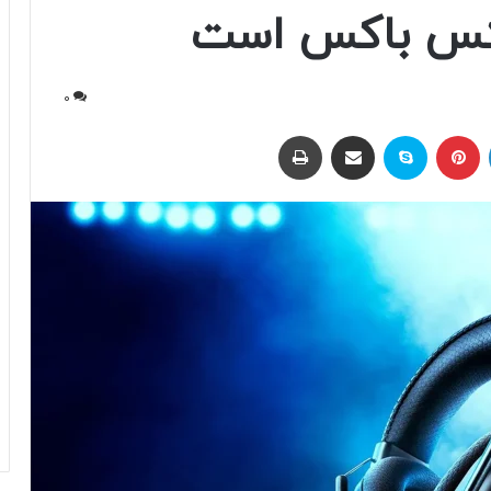
0
لینکداین
پینتریست
اسکایپ
اشتراک با ایمیل
چاپ