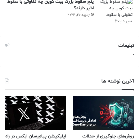
پنج سقوط بزرگ بیت کوین چه تفاوتی با سقوط
اخیر دارند؟
جزئیات تکمیلی از پوشش نمایشگاه بزرگ CES 2025 را به‌زودی
ژانویه 26, 2022
اعلام خواهیم کرد.
حتما بخوانید :
۵ قابلیت اپل اینتلیجنس که در سال ۲۰۲۵
منتشر می‌شوند
تبلیغات
منبع : زومیت
آخرین نوشته ها
روش‌های جلوگیری از حملات
اپلیکیشن پیام‌رسان ایکس در راه