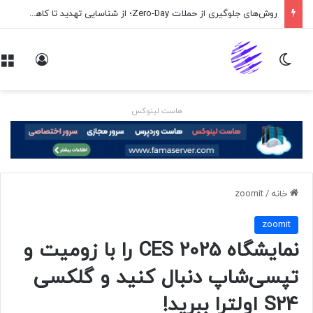
روش‌های جلوگیری از حملات Zero-Day؛ از شناسایی تهدید تا کاهش ریسک
تغییر پوسته
ورود
هاست لینوکس
خانه
/
zoomit
zoomit
نمایشگاه CES 2025 را با زومیت و
تپسی‌شاپ دنبال کنید و گلکسی
S24 اولترا ببرید!