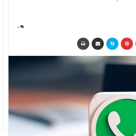
0
لینکداین
پینتریست
اسکایپ
اشتراک با ایمیل
چاپ