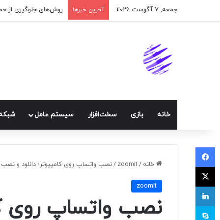
جمعه, 7 آگوست 2026
اپلیکیشن پیام‌رسان ایک
آخرین خبرها
خانه
بازی
سخت‌افزار
سيستم عامل
شبكه 
فیسبوک
خانه
/
zoomit
/
نصب واتساپ روی کامپیوتر؛ دانلود و نصب
ایکس
zoomit
لینکداین
نصب واتساپ روی کام
اسکایپ