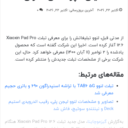
اکتبر 22, 2021
آخرین بروزرسانی: اکتبر 22, 2021
0
از مدتی قبل، لنوو تبلیغاتش را برای معرفی تبلت Xiaoxin Pad Pro
12.6 آغاز کرده است. اخیرا این شرکت گفته است که محصول
یادشده را ۲ نوامبر (۱۱ آبان ۱۴۰۰) معرفی خواهد کرد. حال، این
شرکت برخی از مشخصات تبلت جدیدش را منتشر کرده است.
مقاله‌های مرتبط:
تبلت لنوو TAB6 5G با تراشه اسنپدراگون ۶۹۰ و باتری حجیم
معرفی شد
تصاویر و مشخصات لنوو لیجن پلی، رقیب اندرویدی استیم
Deck و نینتندو سوئیچ، فاش شد
به‌گزارش
گیزموچاینا
، مدل جدید تبلت Xiaoxin Pad Pro 12.6 هنگام