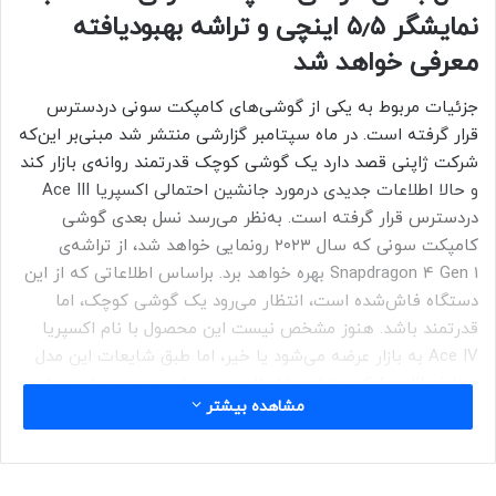
نمایشگر ۵٫۵ اینچی و تراشه بهبودیافته
معرفی خواهد شد
جزئیات مربوط به یکی از گوشی‌های کامپکت سونی دردسترس
قرار گرفته است. در ماه سپتامبر گزارشی منتشر شد مبنی‌بر این‌که
شرکت ژاپنی قصد دارد یک گوشی کوچک قدرتمند روانه‌ی بازار کند
و حالا اطلاعات جدیدی درمورد جانشین احتمالی اکسپریا Ace III
دردسترس قرار گرفته است. به‌نظر می‌رسد نسل بعدی گوشی
کامپکت سونی که سال ۲۰۲۳ رونمایی خواهد شد، از تراشه‌ی
Snapdragon 4 Gen 1 بهره خواهد برد. براساس اطلاعاتی که از این
دستگاه فاش‌شده است، انتظار می‌رود یک گوشی کوچک، اما
قدرتمند باشد. هنوز مشخص نیست این محصول با نام اکسپریا
Ace IV به بازار عرضه می‌شود یا خیر، اما طبق شایعات این مدل
برخلاف Ace III که فقط دربازار ژاپن به‌فروش رسید، به‌طور جهانی
مشاهده بیشتر
دردسترس علاقمندان قرار خواهد گرفت.
به‌نوشته‌ی NotebookCheck، نسل بعدی گوشی کامپکت اکسپریا
سونی با تراشه‌ی مدرنی عرضه خواهد شد که عملکرد پردازنده‌ی