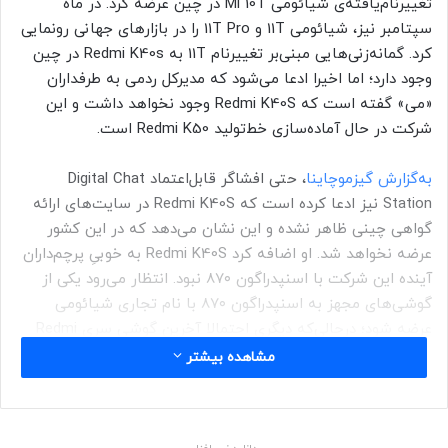
تغییر‌نام‌یافته‌ی شیائومی Mi 10T در چین عرضه کرد. در ماه
سپتامبر نیز، شیائومی 11T و 11T Pro را در بازارهای جهانی رونمایی
کرد. گمانه‌زنی‌هایی مبنی‌بر تغییرنام 11T به Redmi K40s در چین
وجود دارد؛ اما اخیرا ادعا می‌شود که مدیر‌کل ردمی به طرفداران
«می» گفته است که Redmi K40S
وجود نخواهد داشت و این
شرکت در حال آماده‌سازی خط‌تولید
Redmi K50 است.
به‌گزارش گیزموچاینا
، حتی افشاگر قابل‌اعتماد Digital Chat
Station
نیز ادعا کرده است که
Redmi K40S در سایت‌های ارائه
گواهی چینی ظاهر نشده و این نشان می‌دهد که در این کشور
عرضه نخواهد شد. او اضافه کرد Redmi K40S به‌ خوبیِ پرچم‌داران
آینده این شرکت با اسنپدراگون ۸۷۰ نبود. انتظار می‌رود یکی از
گوشی‌های مجهز به اسنپدراگون ۸۷۰ با نام تجاری شیائومی
عرضه شود؛ درحالی‌که دیگری احتمالا آخرین گوشی سری Redmi
K40 این شرکت خواهد بود.
مشاهده بیشتر
مقاله‌ی مرتبط: