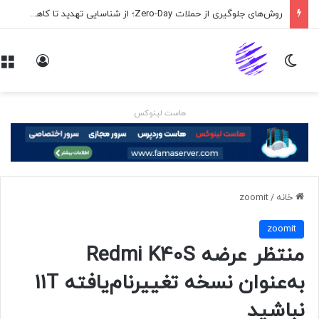
روش‌های جلوگیری از حملات Zero-Day؛ از شناسایی تهدید تا کاهش ریسک
تغییر پوسته
ورود
هاست لینوکس
خانه
/
zoomit
zoomit
منتظر عرضه Redmi K40S
به‌عنوان نسخه تغییرنام‌یافته 11T
نباشید