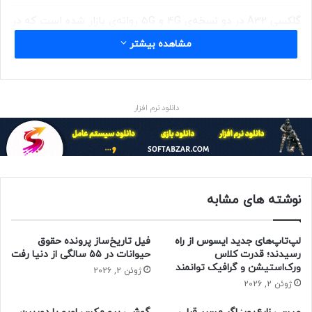
گلکسی A32 در دو نسخه‌ی 4G و 5G روانه‌ی بازار شده است که در
نسخه‌ی 4G تراشه‌ی ۱۲ نانومتری هلیو G80 مدیاتک و در نسخه‌ی
مشاهده بیشتر
5G تراشه‌ی ۷ نانومتری Dimensity 720 مدیاتک بار پردازشی را به
دوش می‌کشند. تراشه‌ی ۷ نانومتری Dimensity 720 مدیاتک که در
نسخه‌ی 5G گلکسی A32 سامسونگ به‌کار رفته است، از ترکیب ۲
هسته‌ی ۲٫۰ گیگاهرتزی Cortex-A76 و ۶ هسته‌ی ۲٫۰ گیگاهرتزی
دانلود نرم افزار
Cortex-A55 به‌عنوان CPU استفاده می‌کند و برای پردازش‌های
گرافیکی نیز به ماژول ۳ هسته‌ای Mali-G57 اتکا دارد.
تفاوت بین پوکو X3 و پوکو X3 پرو به تراشه‌ی آن‌ها بازمی‌گردد؛
درحالی‌که پوکو ایکس ۳ از تراشه‌ی میان‌رده‌ی Snapdragon 732G
نوشته های مشابه
قدرت می‌گیرد، پوکو ایکس ۳ پرو تراشه‌ی قدرتمند Snapdragon
860 را در دل خود دارد. این تراشه از ۱ هسته‌ی قدرتمند ۲٫۹۶
لپ‌تاپ‌های جدید ایسوس از راه
فیل تاریخ‌ساز پرونده حقوق
گیگاهرتزی Kryo 485 Prime مبتنی‌بر Cortex-A76 و
۳ هسته‌ی
رسیدند؛ قدرت کلاس
حیوانات در ۵۵ سالگی از دنیا رفت
قدرتمند ۲٫۴۲ گیگاهرتزی Kryo 485 Gold مبتنی‌بر Cortex-A76
ورک‌استیشن و گرافیک توانمند
ژوئن 2, 2026
درکنار ۴ هسته‌ی کم‌مصرف ۱٫۸ گیگاهرتزی Kryo 485 Silver
ژوئن 2, 2026
مبتنی‌بر Cortex A55 بهره می‌برد.