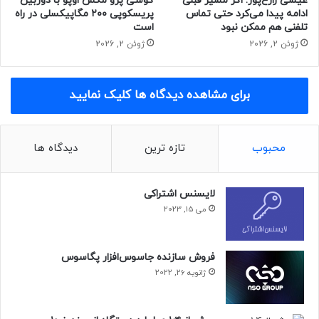
عیسی زارع‌پور: اگر مسیر قبلی
گوشی پرو مکس اوپو با دوربین
ادامه پیدا می‌کرد حتی تماس
پریسکوپی ۲۰۰ مگاپیکسلی در راه
گوشی پوکو X3 پرو شیائومی و گلکسی A32 سامسونگ از
تلفنی هم ممکن نبود
است
فروشگاه آی‌تی سیتی برای مقایسه دراختیار نیوزلن قرار گرفته
ژوئن 2, 2026
ژوئن 2, 2026
است.
دیدگاه شما کاربران نیوزلن درباره‌ی عملکرد این دو گوشی چیست؟
برای مشاهده دیدگاه ها کلیک نمایید
آیا انتظار این تفاوت را با‌‌توجه‌به قیمت داشتید؟
محبوب
تازه ترین
دیدگاه ها
لایسنس اشتراکی
می 15, 2023
فروش سازنده جاسوس‌افزار پگاسوس
ژانویه 26, 2022