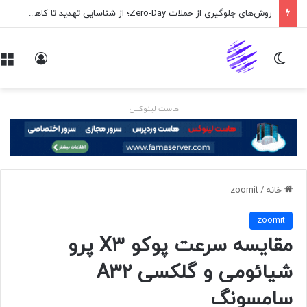
روش‌های جلوگیری از حملات Zero-Day؛ از شناسایی تهدید تا کاهش ریسک
تغییر پوسته
ورود
هاست لینوکس
خانه
/
zoomit
zoomit
مقایسه سرعت پوکو X3 پرو
شیائومی و گلکسی A32
سامسونگ