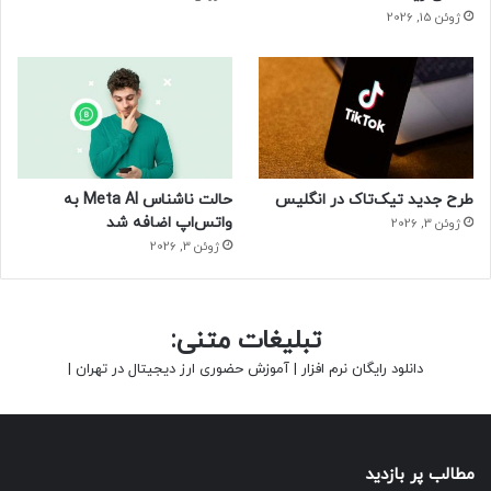
مناسب‌ترین قیمت در سریع‌ترین زمان پیدا کنید.
ژوئن 15, 2026
پس همین حالا برای سفر خود برنامه‌ریزی کنید و با انتخاب
هوشمندانه، تعطیلاتی به‌یادماندنی و لذت‌بخش را در جزیره زیبای
کیش تجربه کنید.
حتما بخوانید :
هدفون جدید مون‌دراپ قیمت منطقی دارد و
۴۸ ساعت موسیقی پخش می‌کند
طرح جدید تیک‌تاک در انگلیس
حالت ناشناس Meta AI به
واتس‌اپ اضافه شد
ژوئن 3, 2026
منبع : زومیت
ژوئن 3, 2026
تبلیغات متنی:
دانلود رایگان نرم افزار
|
آموزش حضوری ارز دیجیتال در تهران
|
مطالب پر بازدید