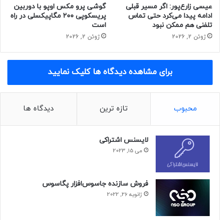
شامل دوربین اصلی ۵۰ مگاپیکسلی و دوربین فوق عریض ۴۸
عیسی زارع‌پور: اگر مسیر قبلی
گوشی پرو مکس اوپو با دوربین
مگاپیکسلی و دوربین تله‌فوتوی ۳۲ مگاپیکسلی استفاده کند. ممکن
ادامه پیدا می‌کرد حتی تماس
پریسکوپی ۲۰۰ مگاپیکسلی در راه
است وان پلاس 11 در پنل جلویی از دوربین سلفی ۳۲ مگاپیکسلی
تلفنی هم ممکن نبود
است
بهره بگیرد.
ژوئن 2, 2026
ژوئن 2, 2026
گفته می‌شود وان پلاس ۱۱ باتری ۵٬۰۰۰ میلی‌آمپرساعتی با
برای مشاهده دیدگاه ها کلیک نمایید
پشتیبانی از شارژ بی‌سیم ۵۰ وات و شارژ سیمی ۱۰۰ وات دارد.
وان پلاس ۱۱ با رابط کاربری
OxygenOS 13 بر پایه‌ی سیستم‌عامل
اندروید ۱۳ دردسترس قرار خواهد گرفت.
محبوب
تازه ترین
دیدگاه ها
مجله خبری نیوزلن
لایسنس اشتراکی
می 15, 2023
فروش سازنده جاسوس‌افزار پگاسوس
ژانویه 26, 2022