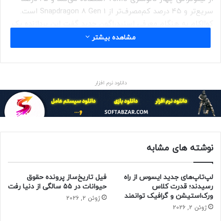
سریع‌تر و ۴۵ درصد کم‌مصرف‌تر از Snapdragon 8 Gen 1 است.
کوالکام به هنگام معرفی اسنپدراگون جدید گفت این پردازنده یک
هسته‌ی اصلی ۳٫۲ گیگاهرتزی، چهار هسته‌ی میانی ۲٫۸
مشاهده بیشتر
گیگاهرتزی و سه هسته‌ی کم‌مصرف ۲٫۰ گیگاهرتزی دارد.
مقاله‌های مرتبط:
دانلود نرم افزار
مشخصات گوشی وان‌ پلاس 11 پرو پیش از رونمایی فاش شد
هرآنچه از سری وان پلاس 11 انتظار داریم
افشاگر توییتری ادعا می‌کند وان پلاس 11 در مدل‌هایی با هشت یا
نوشته های مشابه
۱۲ گیگابایت رم و ۱۲۸ یا ۲۵۶ گیگابایت حافظه‌ی ذخیره‌سازی
دردسترس قرار می‌گیرد. این مشخصات سخت‌افزاری برای
دستگاه‌های رده‌بالای اندرویدی کاملاً استاندارد است.
لپ‌تاپ‌های جدید ایسوس از راه
فیل تاریخ‌ساز پرونده حقوق
رسیدند؛ قدرت کلاس
حیوانات در ۵۵ سالگی از دنیا رفت
ورک‌استیشن و گرافیک توانمند
احتمالاً در وان پلاس 11 شاهد بازگشت دوربین هسل‌بلاد خواهیم
ژوئن 2, 2026
ژوئن 2, 2026
بود. پیش‌بینی می‌شود این گوشی در پنل پشتی از سه دوربین