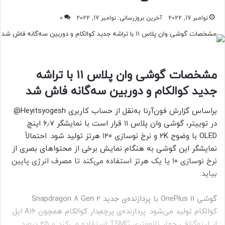
نوامبر 17, 2022
آخرین بروزرسانی: نوامبر 17, 2022
0
مشخصات گوشی وان پلاس ۱۱ با تراشه
جدید کوالکام و دوربین سه‌گانه فاش شد
براساس گزارش فون‌آرنا به‌نقل از حساب کاربری Heyitsyogesh@
در توییتر، گوشی وان پلاس ۱۱ قرار است با نمایشگر ۶٫۷ اینچ
OLED با وضوح
2K و نرخ نوسازی ۱۲۰ هرتز تولید شود. احتمالاً
نمایشگر این گوشی به هنگام نمایش برخی از محتواهای بصری از
نرخ نوسازی ۱۰ یا یک هرتز استفاده می‌کند تا مصرف انرژی پایین
بیاید.
گوشی OnePlus 11 با پردازنده‌ی جدید Snapdragon 8 Gen 2
کوالکام
تولید می‌شود. پردازنده‌ی پرچم‌دار کوالکام همچون A16 اپل
از لیتوگرافی چهار نانومتری TSMC استفاده می‌کند و ۲۵ درصد