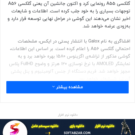
گلکسی A55 رونمایی کرد و اکنون جانشین آن یعنی گلکسی A56
توجهات بسیاری را به خود جلب کرده است. اطلاعات و شایعات
اخیر نشان می‌دهند این گوشی در مراحل نهایی توسعه قرار دارد و
به‌زودی عرضه خواهد شد.
افشاگری به نام Galox با انتشار پستی در ایکس، مشخصات
احتمالی گلکسی A56 را اعلام کرده است. بر اساس این اطلاعات،
گوشی مذکور از تراشه‌ی اگزینوس ۱۵۸۰ بهره خواهد برد و به
نمایشگر AMOLED با نرخ نوسازی ۱۲۰ هرتز و وضوح FullHD پلاس
مجهز خواهد شد. فریم دستگاه از جنس آلومینیوم و پنل پشتی
آن نیز شیشه‌ای خواهد بود.
مشاهده بیشتر
دانلود نرم افزار
رندر گلکسی A56 سامسونگ
AndroidHeadlines