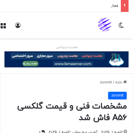
فعالیت حساب‌های رایگان در «ایکس» محدودتر شد
تغییر پوسته
ورود
هاست لینوکس
خانه
/
zoomit
zoomit
مشخصات فنی و قیمت گلکسی
A56 فاش شد
ژانویه 1, 2025
آخرین بروزرسانی: ژانویه 1, 2025
0