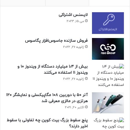
حتما بخوانید :
اپل ظاهرا تولید هدست ویژن پرو را به‌دلیل
پایین‌بودن آمار فروش متوقف کرده است
لایسنس اشتراکی
می 15, 2023
منبع : زومیت
فروش سازنده جاسوس‌افزار پگاسوس
ژانویه 26, 2022
بیش از ۱٫۴ میلیارد دستگاه از ویندوز ۱۰ و
ویندوز ۱۱ استفاده می‌کنند
ژانویه 26, 2022
آنر ۵۰ با دوربین ۱۰۸ مگاپیکسلی و نمایشگر ۱۲۰
هرتزی در مالزی معرفی شد
اکتبر 20, 2021
پنج سقوط بزرگ بیت کوین چه تفاوتی با سقوط
اخیر دارند؟