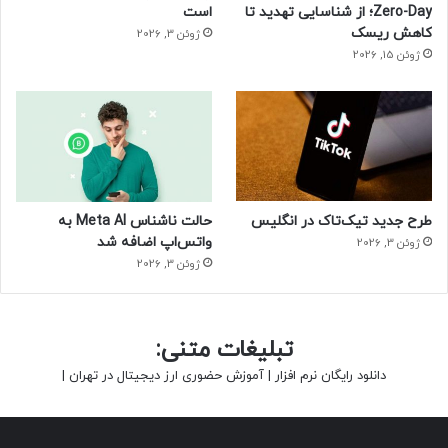
Zero-Day؛ از شناسایی تهدید تا
است
دندان‌های خود را با موی گراز تمیز کنند.
کاهش ریسک
ژوئن 3, 2026
حتما بخوانید :
ناسا نمی‌تواند نمونه‌های مریخ را طبق برنامه
ژوئن 15, 2026
به زمین بیاورد
منبع : زومیت
پزشکی و سلامت
علمی
طرح جدید تیک‌تاک در انگلیس
حالت ناشناس Meta AI به
واتس‌اپ اضافه شد
ژوئن 3, 2026
ژوئن 3, 2026
تبلیغات متنی:
دانلود رایگان نرم افزار
|
آموزش حضوری ارز دیجیتال در تهران
|