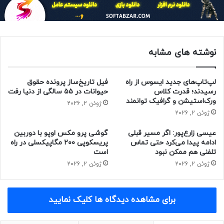
ماسایوشی سان
، مدیرعامل گروه تجاری سافت‌بنک، یکی دیگر از
سرمایه‌گذاران پروژه‌ی جانی آیو است. گفته می‌شود که OpenAI
توانسته است تاکنون ۱۱ میلیارد دلار سرمایه ازطریق شرکت‌های
بزرگی مثل مایکروسافت و Khosla Ventures دریافت کند و مشکلی
نوشته های مشابه
برای حمایت از جانی آیو ندارد.
حتما بخوانید :
درمان خشکی پوست در پاییز
لپ‌تاپ‌های جدید ایسوس از راه
فیل تاریخ‌ساز پرونده حقوق
رسیدند؛ قدرت کلاس
حیوانات در ۵۵ سالگی از دنیا رفت
منبع : زومیت
ورک‌استیشن و گرافیک توانمند
ژوئن 2, 2026
ژوئن 2, 2026
فناوری
گجت
هوش مصنوعی
عیسی زارع‌پور: اگر مسیر قبلی
گوشی پرو مکس اوپو با دوربین
ادامه پیدا می‌کرد حتی تماس
پریسکوپی ۲۰۰ مگاپیکسلی در راه
تلفنی هم ممکن نبود
است
ژوئن 2, 2026
ژوئن 2, 2026
برای مشاهده دیدگاه ها کلیک نمایید