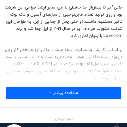
جانی آیو
تا پیش‌از خداحافظی با اپل، مدیر ارشد طراحی این شرکت
بود و روی تولید تعداد قابل‌توجهی از مدل‌های آیفون و مک بوک
تأثیر مستقیم داشت. او حتی پس از جدایی از اپل، به طراحان این
شرکت مشورت می‌داد. آیو در سال ۲۰۱۹ از اپل جدا شد و برند
LoveFrom را بنیان‌گذاری کرد.
بر اساس گزارش وب‌سایت اینفورمیشن، جانی آیو مشغول کار روی
«پروژه‌ی سخت‌افزاری هوش مصنوعی» است و در این مسیر با
سم
آلتمن
، مدیرعامل OpenAI (شرکت خالق ChatGPT) وارد مذاکره
شده. ظاهراً مذاکرات این دو، روی دستگاه مبتنی‌بر هوش مصنوعی
متمرکز بوده است.
فعلاً مشخص نیست که دستگاه مدنظر جانی آیو چه ظاهری دارد و
مشاهده بیشتر
از چه قابلیت‌هایی استفاده می‌کند. منابع آگاه صرفاً گفته‌اند که
جانی آیو و سم آلتمن در پی ساخت «سخت‌افزاری جدید برای عصر
هوش مصنوعی» هستند.
دانلود نرم افزار