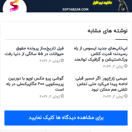
نوشته های مشابه
لپ‌تاپ‌های جدید ایسوس از راه
فیل تاریخ‌ساز پرونده حقوق
رسیدند؛ قدرت کلاس
حیوانات در ۵۵ سالگی از دنیا رفت
ورک‌استیشن و گرافیک توانمند
ژوئن 2, 2026
ژوئن 2, 2026
مقاله‌های مرتبط
عیسی زارع‌پور: اگر مسیر قبلی
گوشی پرو مکس اوپو با دوربین
مقامات غربی معتقدند که تلگرام نظارت کافی روی محتواهایش
ادامه پیدا می‌کرد حتی تماس
پریسکوپی ۲۰۰ مگاپیکسلی در راه
تلفنی هم ممکن نبود
است
ندارد. پس‌از بازداشت دورف در فرانسه، بنیانگذار ۴۰ ساله‌ی تلگرام
ژوئن 2, 2026
ژوئن 2, 2026
از افزایش نظارت‌ها بر محتوای این پیام‌رسان خبر داد.
تلگرام قرار بود در شب سال نو میلادی، به‌روزرسانی بزرگی منتشر
برای مشاهده دیدگاه ها کلیک نمایید
کند؛ اما به‌دلیل تاخیر در روند بررسی اپ استور از سوی اپل،
انتشار به‌روزرسانی به‌تعویق افتاد.