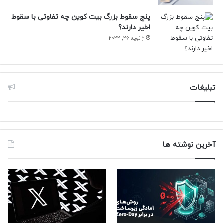
نتیجه‌ دادگاه اپل و اپیک گیمز؛ امکان استفاده از درگاه‌
پرداخت مستقل برای توسعه‌دهندگان
پنج سقوط بزرگ بیت کوین چه تفاوتی با سقوط
اخیر دارند؟
با این حال، تیم سوئینی این اقدامات را تضعیف اصول بنیادین
ژانویه 26, 2022
اینترنت توصیف می‌کند. به اعتقاد او، این سیاست‌ها آنقدر
محدودکننده هستند که «اگر اینترنت بعد از گوشی هوشمند
اختراع شده بود، اپل و گوگل از قرار گرفتن تمام مرورگرهای وب
روی پلتفرم‌های خود جلوگیری می‌کردند.»
تبلیغات
اپیک گیمز برای بازی‌های پی‌سی، فروشگاه مخصوص خود را دارد و
از تراکنش‌های کاربران در این پلتفرم،‌ کارمزد دریافت می‌کند که
نسبت به کارمزد گوگل و اپل کمتر است. در واقع، سویینی مخالف
آخرین نوشته ها
دریافت کارمزد از تراکنش‌های کاربران نیست، بلکه مخالف
انحصارگرایی است و اصرار دارد سازمان‌های ضدانحصار نباید اجازه
دهند یک شرکت کنترل کل بازار را به دست بگیرد و بعد،
سیاست‌های خود را در بازارهای نامرتبط تحمیل کند.
نظر شما درباره موضع اپیک گیمز در برابر سیاست‌های اپل و گوگل