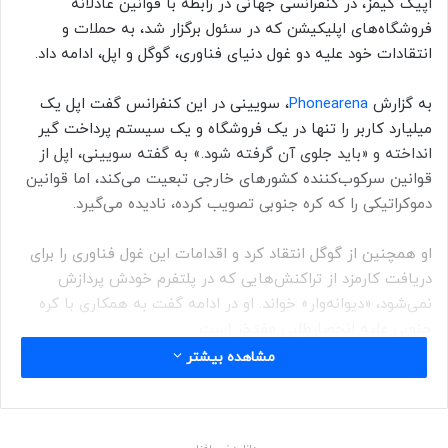
اپیک گیمز، در کنفرانسی جهانی در رابطه با قوانین عادلانه
فروشگاه‌های اپلیکیشن که در سئول برگزار شد، به حملات و
انتقادات خود علیه دو غول دنیای فناوری، گوگل و اپل، ادامه داد.
به گزارش
Phonearena
، سویینی در این کنفرانس گفت اپل یک
میلیارد کاربر را تنها در یک فروشگاه و یک سیستم پرداخت گیر
انداخته و «باید جلوی آن گرفته شود.» به گفته سویینی، اپل از
قوانین سرکوب‌کننده کشورهای خارجی تبعیت می‌کند، اما قوانین
دموکراتیکی را که کره جنوبی تصویب کرده، نادیده می‌گیرد.
او همچنین از گوگل انتقاد کرد و اقدامات این غول فناوری را برای
دریافت کارمزد از تراکنش‌هایی که در پلتفرم خودش پردازش
نمی‌شود، «دیوانه‌وار» خواند. او در ادامه گفت به همکاری با کره
جنوبی علیه انحصارطلبی مفتخر است.
مشاهده بیشتر
مقاله‌ی مرتبط:
کره جنوبی: گوگل و اپل نمی‌توانند توسعه‌دهندگان را مجبور