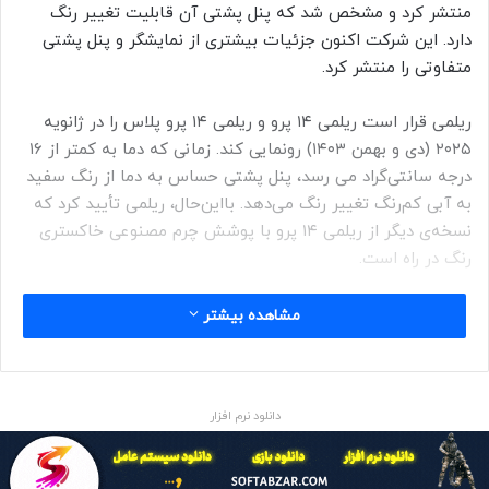
منتشر کرد و مشخص شد که پنل پشتی آن قابلیت تغییر رنگ
دارد. این شرکت اکنون جزئیات بیشتری از نمایشگر و پنل پشتی
متفاوتی را منتشر کرد.
ریلمی قرار است ریلمی ۱۴ پرو و ریلمی ۱۴ پرو پلاس را در ژانویه
۲۰۲۵ (دی و بهمن ۱۴۰۳) رونمایی کند. زمانی که دما به کمتر از ۱۶
درجه سانتی‌گراد می رسد، پنل پشتی حساس به دما از رنگ سفید
به آبی کم‌رنگ تغییر رنگ می‌دهد. بااین‌حال، ریلمی تأیید کرد که
نسخه‌ی دیگر از ریلمی ۱۴ پرو با پوشش چرم مصنوعی خاکستری
رنگ در راه است.
طبق اعلام ریلمی، گوشی‌های جدیدش فقط ۷٫۵ میلی‌متر ضخامت
مشاهده بیشتر
دارند. نسخه‌‌ای که پشت آن چرم مصنوعی خاکستری رنگ با نام
Suede Gray دارد، از استاندارد‌های IP66 و IP68 و IP69 بهره می‌برد
که آن را در برابر گردوغبار و آب و مایعات و بخار با فشار زیاد
دانلود نرم افزار
مقاوم می‌کند.
در تیزر منتشر‌شده ریلمی، نمایشگر سری ریلمی ۱۴ پرو نمایش داده