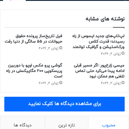
می‌شود. با اینکه اندازه‌ی دقیق این نمایشگر هنوز مشخص نیست،
این نمایشگر از نوع امولد با وضوح 1.5K و لبه‌های خمیده و حالت
نوشته های مشابه
کم‌نور با فرکانس بالا PWM 3840 است.
براساس اطلاعات افشا‌شده، ریلمی ۱۴ پرو پلاس احتمالاً به
لپ‌تاپ‌های جدید ایسوس از راه
فیل تاریخ‌ساز پرونده حقوق
پردازنده‌ی اسنپدراگون 7s نسل ۳ مجهز می‌شود. سیستم دوربین
رسیدند؛ قدرت کلاس
حیوانات در ۵۵ سالگی از دنیا رفت
ورک‌استیشن و گرافیک توانمند
سه‌گانه‌ی این گوشی از سنسور اصلی ۵۰ مگاپیکسلی و دوربین
ژوئن 2, 2026
ژوئن 2, 2026
تله‌فوتو پریسکوپی با سنسور ۵۰ مگاپیکسلی و دوربین اولترا واید با
سنسور ۸ مگاپیکسلی تشکیل می‌شود.
عیسی زارع‌پور: اگر مسیر قبلی
گوشی پرو مکس اوپو با دوربین
ادامه پیدا می‌کرد حتی تماس
پریسکوپی ۲۰۰ مگاپیکسلی در راه
تلفنی هم ممکن نبود
است
ژوئن 2, 2026
ژوئن 2, 2026
برای مشاهده دیدگاه ها کلیک نمایید
محبوب
تازه ترین
دیدگاه ها