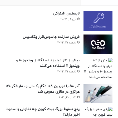
لایسنس اشتراکی
می 15, 2023
فروش سازنده جاسوس‌افزار پگاسوس
مقاله‌های مرتبط
ژانویه 26, 2022
ظاهراً باتری حجیم ۶,۰۰۰ میلی‌آمپر ساعتی ریلمی ۱۴ پرو پلاس از
شارژ سریع ۸۰ واتی پشتیبانی خواهد کرد. انتظار می‌رود تا
گوشی‌های جدید ریلمی از ویژگی‌های مبتنی‌بر هوش مصنوعی
بیش از ۱٫۴ میلیارد دستگاه از ویندوز ۱۰ و
بهره‌مند شوند.
ویندوز ۱۱ استفاده می‌کنند
ژانویه 26, 2022
حتما بخوانید :
شگفت‌انگیزترین تصاویر فضایی سال ۲۰۲۴
آنر ۵۰ با دوربین ۱۰۸ مگاپیکسلی و نمایشگر ۱۲۰
منبع : زومیت
هرتزی در مالزی معرفی شد
اکتبر 20, 2021
پنج سقوط بزرگ بیت کوین چه تفاوتی با سقوط
اخیر دارند؟