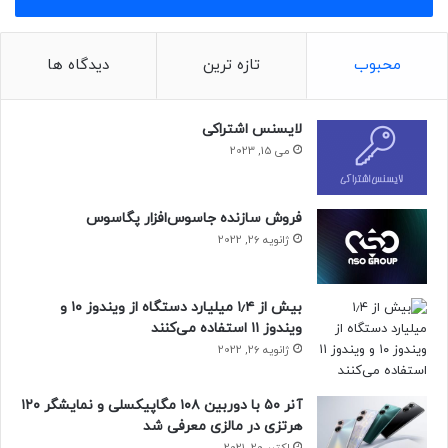
به مجیک ماوس ۳ است. yeux1122 صرفاً به نقل از گرمن، به لزوم
تطبیق طراحی ماوس با دنیای مدرن امروزی که شامل صفحه‌های
محبوب
تازه ترین
دیدگاه ها
لمسی، دستورات صوتی و حرکات دست می‌شود، اشاره کرده بود،
نه اینکه این قابلیت‌ها مستقیماً در ماوس گنجانده شوند.
لایسنس اشتراکی
می 15, 2023
فروش سازنده جاسوس‌افزار پگاسوس
ژانویه 26, 2022
بیش از ۱٫۴ میلیارد دستگاه از ویندوز ۱۰ و
ویندوز ۱۱ استفاده می‌کنند
ژانویه 26, 2022
آنر ۵۰ با دوربین ۱۰۸ مگاپیکسلی و نمایشگر ۱۲۰
هرتزی در مالزی معرفی شد
اکتبر 20, 2021