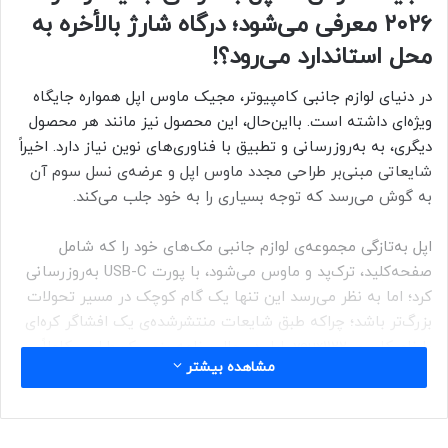
۲۰۲۶ معرفی می‌شود؛ درگاه شارژ بالأخره به
محل استاندارد می‌رود؟!
در دنیای لوازم جانبی کامپیوتر، مجیک ماوس اپل همواره جایگاه
ویژه‌ای داشته است. بااین‌حال، این محصول نیز مانند هر محصول
دیگری، به به‌روزرسانی و تطبیق با فناوری‌های نوین نیاز دارد. اخیراً
شایعاتی مبنی‌بر طراحی مجدد ماوس اپل و عرضه‌ی نسل سوم آن
به گوش می‌رسد که توجه بسیاری را به خود جلب می‌کند.
اپل به‌تازگی مجموعه‌ی لوازم جانبی مک‌های خود را که شامل
صفحه‌کلید، ترک‌پد و ماوس می‌شود، با پورت USB-C به‌روزرسانی
کرد؛ اما به نظر می‌رسد این تنها یک گام کوچک در مسیر تحولات
بزرگ‌تر باشد؛ چراکه طبق شایعات منتشرشده‌ی یک افشاگر کره‌ای
با نام کاربری yeux1122، اپل در حال برنامه‌ریزی یک طراحی کاملاً
مشاهده بیشتر
جدید برای مجیک ماوس خود است.
شایعات مورد بحث بر اساس گزارش‌های قبلی
مارک گرمن
، خبرنگار
بلومبرگ، شکل‌ گرفته‌اند. گرمن پیش‌تر اعلام کرده بود که طراحان