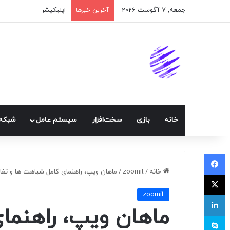
جمعه, 7 آگوست 2026
اپلیکیشن پیام‌رسان ایک
آخرین خبرها
خانه
بازی
سخت‌افزار
سيستم عامل
شبكه 
فیسبوک
خانه
/
zoomit
/
ماهان ویپ، راهنمای کامل شباهت ها و تفاوت های RTC
ایکس
zoomit
لینکداین
ماهان ویپ، راهنما
اسکایپ