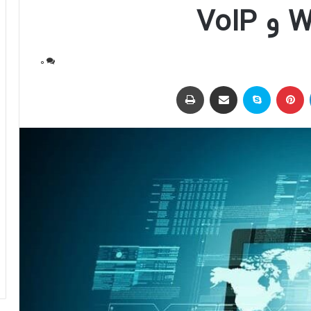
0
لینکداین
پینتریست
اسکایپ
اشتراک با ایمیل
چاپ