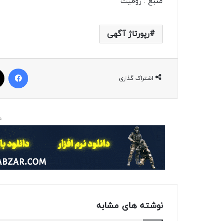
منبع : زومیت
رپورتاژ آگهی
فیسبوک
اشتراک گذاری
د
نوشته های مشابه