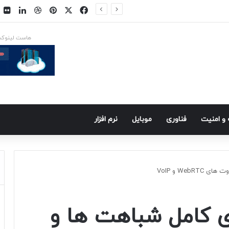
فیسبوک
ایکس
پینتریست
دریبببل
لینکد
ت
س در راه است
هاست لینوک
و امنيت
فناوری
موبايل
نرم افزار
Web و VoIP
ی کامل شباهت ها و