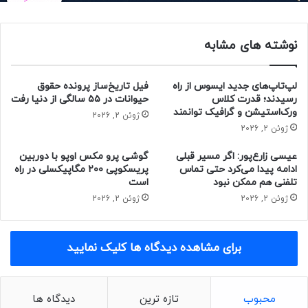
میلی‌ثانیه بهره می‌برد و از نرخ نوسازی ۲۴۰ هرتز پشتیبانی می‌کند
که حداکثر به ۲۸۰ هرتز نیز می‌رسد. البته باید هنگام اورکلاک نرخ
نوشته های مشابه
نوسازی، احتیاط کرد؛ زیرا امکان دارد عملکرد نمایشگر را به‌طور
نامنظم تحت‌تأثیر قرار دهد.
لپ‌تاپ‌های جدید ایسوس از راه
فیل تاریخ‌ساز پرونده حقوق
حتما بخوانید :
کامپیوتر به‌جامانده از فاجعه‌ هسته‌ای
رسیدند؛ قدرت کلاس
حیوانات در ۵۵ سالگی از دنیا رفت
چرنوبیل، پس از ۳۰ سال احیا شد
ورک‌استیشن و گرافیک توانمند
ژوئن 2, 2026
ژوئن 2, 2026
منبع : زومیت
عیسی زارع‌پور: اگر مسیر قبلی
گوشی پرو مکس اوپو با دوربین
ادامه پیدا می‌کرد حتی تماس
پریسکوپی ۲۰۰ مگاپیکسلی در راه
صوتی و تصویری
مانیتور
تلفنی هم ممکن نبود
است
ژوئن 2, 2026
ژوئن 2, 2026
برای مشاهده دیدگاه ها کلیک نمایید
محبوب
تازه ترین
دیدگاه ها