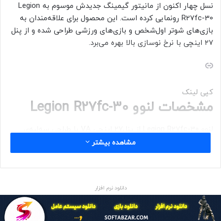
نسل چهار اکنون از مانیتور گیمینگ جدیدش موسوم‌ به Legion
R27fc-30 رونمایی کرده است. این محصول برای علاقه‌مندان به
بازی‌های شوتر اول‌شخص و بازی‌های ورزشی طراحی شده و از پنل
۲۷ اینچی با نرخ نوسازی بالا بهره می‌برد.
کپی لینک
مشخصات لنوو Legion R27fc-30
لنوو Legion R27fc-30 از پنل۲۷ اینچی VA با طراحی سه‌لبه‌‌ی
NearEdgeless بهره می‌برد. این محصول از نور پس‌زمینه‌ی WLED
مشاهده بیشتر
استفاده می‌کند و وضوح آن ۱۹۲۰ در ۱۰۸۰ پیکسل است. از دیگر
ویژگی‌های مانیتور گیمینگ لنوو می‌توان به نسبت‌تصویر ۱۶:۹،
نسبت کنتراست ۳۰۰۰:۱ و زاویه‌ی دید افقی و عمودی ۱۷۸ درجه
دانلود نرم افزار
اشاره کرد.
مانیتور لنوو Legion R27fc-30 از نرخ‌تأخیر پاسخ‌گویی ۰٫۵