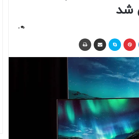
0
لینکداین
پینتریست
اسکایپ
اشتراک با ایمیل
چاپ