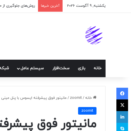
یکشنبه, 9 آگوست 2026
آخرین خبرها
خانه
بازی
سخت‌افزار
سيستم عامل
شبكه 
فیسبوک
خانه
/
zoomit
/
مانیتور فوق پیشرفته ایسوس با پنل مینی ال‌ای‌دی 8K ر
ایکس
zoomit
لینکداین
مانیتور فوق پیشرف
اسکایپ