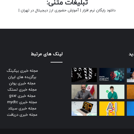
تبلیغات متنی:
دانلود رایگان نرم افزار
|
آموزش حضوری ارز دیجیتال در تهران
|
ید
لینک های مرتبط
مجله خبری بیکینگ
برگزیده های ایران
مجله خبری یولن
مجله خبری لستک
مجله خبری gsxr
مجله خبری mydtc
مجله خبری سیلاد
مجله خبری دریافت