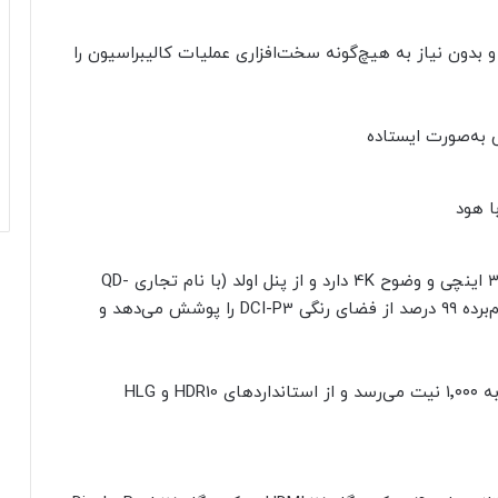
به‌صورت خودکار و بدون نیاز به هیچ‌گونه سخت‌افزاری عملیات کالیبراسیون را
مانیتور ProArt Display OLED PA32UCDM اندازه‌ی ۳۲ اینچی و وضوح 4K دارد و از پنل اولد (با نام تجاری QD-
OLED) ساخت سامسونگ استفاده می‌کند. مانیتور نام‌برده ۹۹ درصد از فضای رنگی DCI-P3 را پوشش می‌دهد و
حداکثر روشنایی ProArt Display OLED PA32UCDM به ۱٬۰۰۰ نیت می‌رسد و از استاندارد‌های HDR10 و HLG