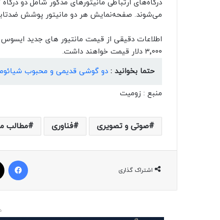
می‌شوند. صفحه‌نمایش هر دو مانیتور پوشش ضد‌تابش
اطلاعات دقیقی از قیمت مانتیور های جدید ایسوس در
۳٬۰۰۰ دلار قیمت خواهند داشت.
حتما بخوانید :
دو گوشی قدیمی و محبوب شیائومی به HyperOS آپد
منبع : زومیت
صوتی و تصویری
فناوری
مطالب ما
فیسبوک
اشتراک گذاری
د