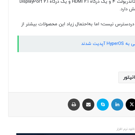
درگاه‌های ارتباطی مانیتور‌های مذکور شامل دو درگاه تاندربولت ۴ و یک درگاه HDMI 2.1 و یک درگاه DisplayPort 2.1
 دارد.
‌دسترس نیست؛ اما به‌احتمال زیاد این محصولات بیشتر از
یت شدند
نیتور
ایکس
لینکداین
اسکایپ
اشتراک با ایمیل
چاپ
انلود نرم افزار