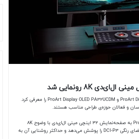
ی‌دی 8K رونمایی شد
ایسوس دو مانیتور جدید با نام‌های ProArt Display PA32KCX و ProArt Display OLED PA32UCDM را معرفی کرد.
عکاسان و فعالان حوزه‌ی طراحی مناسب هستند.
طبق بیانیه‌ی رسمی، مانیتور ProArt Display PA32KCX به صفحه‌نمایش ۳۲ اینچی مینی ال‌ای‌دی با وضوح 8K
مجهز است. جدیدترین مانتیور ایسوس ۹۷ درصد از فضای رنگی DCI-P3 را پوشش می‌دهد و حداکثر روشنایی آن به