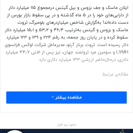
ایلان ماسک و جف بزوس و بیل گیتس درمجموع ۱۱۵ میلیارد دلار
از دارایی‌های خود را در ۵ ماه گذشته و در پی سقوط بازار بورس از
دست داده‌اند! به‌گزارش شاخص میلیاردرهای بلومبرگ، ثروت
ماسک و بزوس و گیتس به‌ترتیب ۴۶٫۴ و ۵۳٫۲ و ۱۵٫۱ میلیارد دلار
سقوط کرده و در پایان روز جمعه، به رقم ۲۲۴ و ۱۳۹ و ۱۲۳ میلیارد
دلار رسیده است. ثروت برنار آرنو، مدیرعامل شرکت لوکس فرانسوی
LVMH و سومین مرد ثروتمند جهان، نیز پس از افتی ۴۴٫۷ میلیارد
دلاری، درحال‌حاضر ارزشی ۱۳۳ میلیارد دلاری دارد.
مقاله‌ی مرتبط:
درآمد ۷۷۰ میلیون دلاری مدیرعامل اپل در سال ۲۰۲۱
مشاهده بیشتر
عموم ثروت ماسک و بزوس به سهام دو شرکت تسلا و آمازون
وابسته است؛ شرکت‌هایی که این دو ثروتمند به‌ترتیب مدیرعامل
کنونی و سابق به‌شمار می‌روند. این در حالی است که ثروت
گیتس به‌عنوان هم‌بنیان‌گذار، عموماً به شرکت مایکروسافت
دانلود نرم افزار
وابسته است.