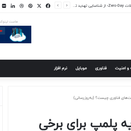
فیسبوک
ایکس
پینتریست
دریبببل
لینکد
ت
س در راه است
هاست لینوک
و امنيت
فناوری
موبايل
نرم افزار
ت‌های فناوری چیست؟ (به‌روزرسانی)
یه پلمپ برای برخی