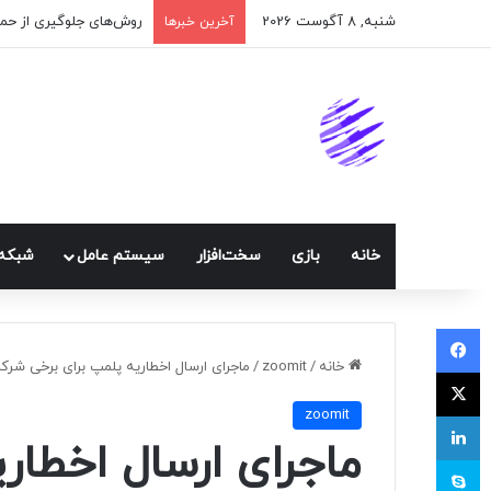
شنبه, 8 آگوست 2026
اپلیکیشن پیام‌رسان ایک
آخرین خبرها
خانه
بازی
سخت‌افزار
سيستم عامل
شبكه 
فیسبوک
خانه
/
zoomit
/
ماجرای ارسال اخطاریه پلمپ برای برخی شرک
ایکس
zoomit
لینکداین
ماجرای ارسال اخطار
اسکایپ