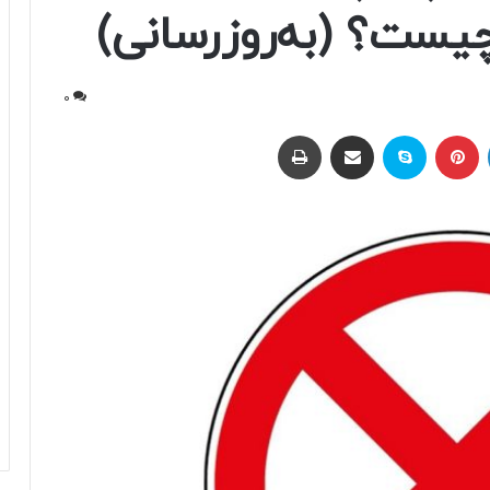
یست؟ (به‌روزرسانی)
0
لینکداین
پینتریست
اسکایپ
اشتراک با ایمیل
چاپ