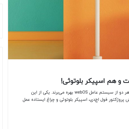
ت و هم اسپیکر بلوتوثی!
ال‌جی با دو پروژکتور جدید به نمایشگاه CES می‌آید. هر دو از سیستم عامل webOS بهره می‌برند. یکی از این
صل در سه نقش پروژکتور فول اچ‌دی، اسپیکر بلوتوثی و چراغ ایستاده عمل