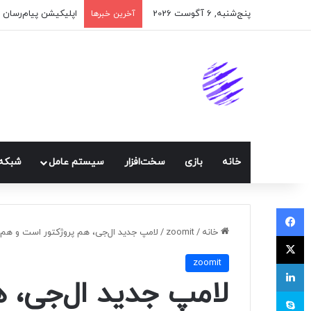
پنج‌شنبه, 6 آگوست 2026
اپلیکیشن پیام‌رسان 
آخرین خبرها
خانه
بازی
سخت‌افزار
سيستم عامل
شبكه 
فیسبوک
خانه
/
zoomit
/
لامپ جدید ال‌جی، هم پروژکتور است و هم ا
ایکس
zoomit
لینکداین
لامپ جدید ال‌جی، 
اسکایپ