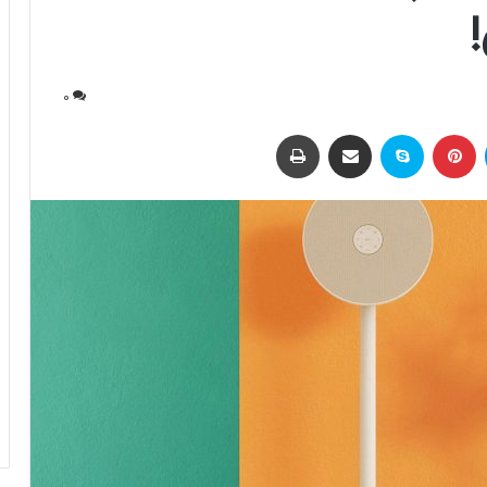
0
لینکداین
پینتریست
اسکایپ
اشتراک با ایمیل
چاپ