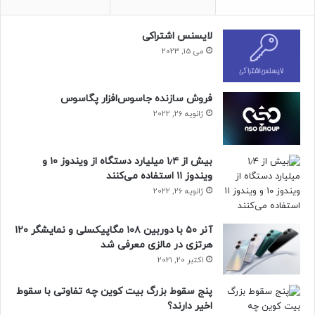
افزایش قیمت مادربرد بعد از به‌روزرسانی مشخص نیست.
حتما بخوانید :
قیمت گوشی تاشدنی وان پلاس فاش شد؛
لایسنس اشتراکی
ارزان‌تر از گلکسی زد فولد ۵
می 15, 2023
منبع : زومیت
فروش سازنده جاسوس‌افزار پگاسوس
ژانویه 26, 2022
پردازنده
سخت افزار
بیش از ۱٫۴ میلیارد دستگاه از ویندوز ۱۰ و
ویندوز ۱۱ استفاده می‌کنند
ژانویه 26, 2022
آنر ۵۰ با دوربین ۱۰۸ مگاپیکسلی و نمایشگر ۱۲۰
هرتزی در مالزی معرفی شد
اکتبر 20, 2021
پنج سقوط بزرگ بیت کوین چه تفاوتی با سقوط
اخیر دارند؟