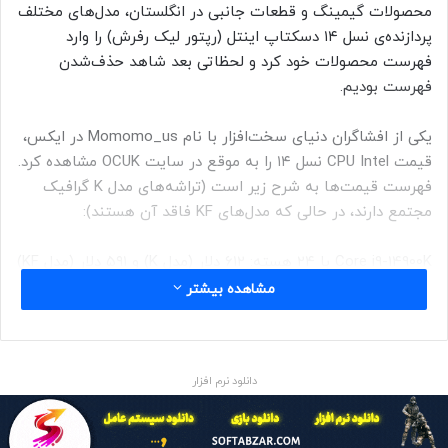
محصولات گیمینگ و قطعات جانبی در انگلستان، مدل‌های مختلف
پردازنده‌ی نسل ۱۴ دسکتاپ اینتل (رپتور لیک رفرش) را وارد
فهرست محصولات خود کرد و لحظاتی بعد شاهد حذف‌شدن
فهرست بودیم.
یکی از افشاگران دنیای سخت‌افزار با نام Momomo_us در ایکس،
قیمت CPU Intel نسل ۱۴ را به موقع در سایت OCUK مشاهده کرد.
فهرست قیمت‌ها به شرح زیر است (تراشه‌های مدل K گرافیک
مجتمع دارند، در حالی که مدل‌های KF فاقد آن هستند):
Core i9-14900K با ۲۴ هسته: ۶۱۲ دلار (مدل K) و ۵۹۱ دلار (مدل KF)
مشاهده بیشتر
Core i7-14700K با ۲۰ هسته: ۴۲۱ دلار (مدل KF)
Core i5-14600K با ۱۶ هسته: ۳۳۸ دلار (مدل K) یا ۳۱۷ دلار (مدل
KF)
میزان افزایش قیمت CPU نسل ۱۴ اینتل نسبت به نسل ۱۳ کمتر از
دانلود نرم افزار
۱۰ درصد است: