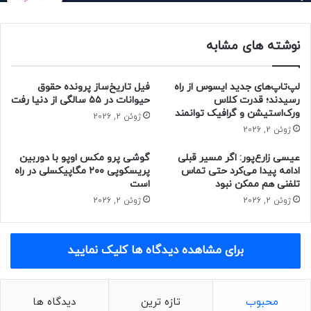
Core i9-13900K → Core i9-14900K: +۱٫۶%
Core i9-13900KF → Core i9-14900KF: +۳٫۷%
نوشته های مشابه
Core i7-13700K → Core i7-14700K: موجود نیست
لپ‌تاپ‌های جدید ایسوس از راه
فیل تاریخ‌ساز پرونده حقوق
رسیدند؛ قدرت کلاس
حیوانات در ۵۵ سالگی از دنیا رفت
Core i7-13700KF → Core i7-14700KF: +۵%
ورک‌استیشن و گرافیک توانمند
ژوئن 2, 2026
ژوئن 2, 2026
Core i5-13600K → Core i5-14600K: +۶٫۷%
عیسی زارع‌پور: اگر مسیر قبلی
گوشی پرو مکس اوپو با دوربین
ادامه پیدا می‌کرد حتی تماس
پریسکوپی ۲۰۰ مگاپیکسلی در راه
Core i5-13600KF → Core i5-14600KF: +۷٫۵%
تلفنی هم ممکن نبود
است
ژوئن 2, 2026
ژوئن 2, 2026
پردازنده‌های سری رپتور لیک رفرش اینتل در تاریخ ۱۶ اکتبر (۲۴
مهر) به‌صورت رسمی عرضه خواهند شد. همزمان با رونمایی
محصولات جدید، انتظار به‌روزرسانی مادربرد Intel Z790 از
برای مشاهده دیدگاه ها کلیک نمایید
تولیدکنندگان معتبری مانند ASUS ،Gigabyte ،MSI و ASRock
وجود دارد. این شرکت‌ها نسخه‌های ارتقاءیافته‌ی مدل‌های موجود
خود یا شاید مادربرد‌های کاملاً جدیدی را معرفی خواهند کرد. هنوز
محبوب
تازه ترین
دیدگاه ها