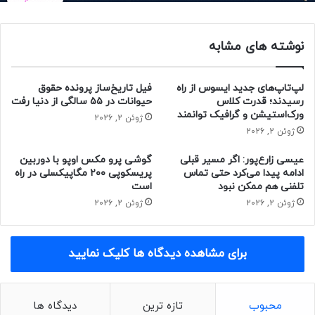
دارند و به تراشه‌ای اختصاصی برای پردازش‌های مبتنی‌بر این
فناوری مجهزند. اینتل همچنین به ارتقای قابل‌توجه عملکرد گرافیک
نوشته های مشابه
در این تراشه‌ها اشاره کرده است.
حتما بخوانید :
کامل‌ترین چک لیست لوازم ضروری برای شروع
لپ‌تاپ‌های جدید ایسوس از راه
فیل تاریخ‌ساز پرونده حقوق
مدرسه
رسیدند؛ قدرت کلاس
حیوانات در ۵۵ سالگی از دنیا رفت
ورک‌استیشن و گرافیک توانمند
ژوئن 2, 2026
منبع : زومیت
ژوئن 2, 2026
عیسی زارع‌پور: اگر مسیر قبلی
گوشی پرو مکس اوپو با دوربین
سخت افزار
فناوری
لپ تاپ
ادامه پیدا می‌کرد حتی تماس
پریسکوپی ۲۰۰ مگاپیکسلی در راه
تلفنی هم ممکن نبود
است
ژوئن 2, 2026
ژوئن 2, 2026
برای مشاهده دیدگاه ها کلیک نمایید
محبوب
تازه ترین
دیدگاه ها