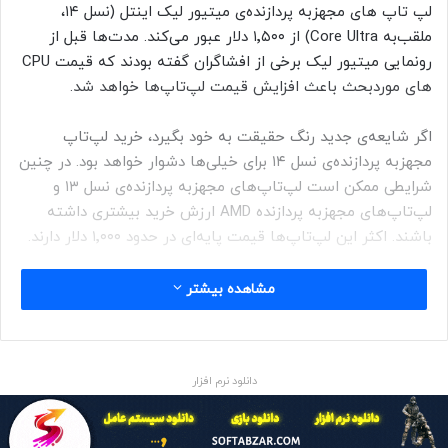
لپ تاپ های مجهزبه پردازنده‌ی میتیور لیک اینتل (نسل ۱۴،
ملقب‌به Core Ultra) از ۱٬۵۰۰ دلار عبور می‌کند. مدت‌ها قبل از
رونمایی میتیور لیک برخی از افشاگران گفته بودند که قیمت CPU
های موردبحث باعث افزایش قیمت لپ‌تاپ‌ها خواهد شد.
اگر شایعه‌ی جدید رنگ حقیقت به خود بگیرد، خرید لپ‌تاپ
مجهزبه پردازنده‌ی نسل ۱۴ برای خیلی‌ها دشوار خواهد بود. در چنین
شرایطی ممکن است لپ‌تاپ‌های مجهزبه پردازنده‌ی نسل ۱۳ و
لپ‌تاپ‌های مجهزبه پردازنده AMD ارزش خرید بیشتری داشته
باشند. اکثر این لپ‌تاپ‌ها قیمت پایه‌ای در حدود ۱٬۰۰۰ دلار دارند.
پردازنده‌های میتیور لیک اینتل پیشرفت قابل‌توجهی نسبت‌به نسل
مشاهده بیشتر
۱۳ تجربه می‌کنند و قرار است اواخر آذر به‌صورت رسمی رونمایی
شوند. اینتل در حال حاضر صرفاً جزئیات معماری میتیور لیک را
اعلام کرده است. در خانواده‌ی میتیور لیک سرانجام نام‌گذاری Core
دانلود نرم افزار
i کنار گذاشته می‌شود و اینتل سراغ Core Ultra می‌رود.
پردازنده‌های میتیور لیک اینتل تمرکز ویژه‌ای بر هوش مصنوعی