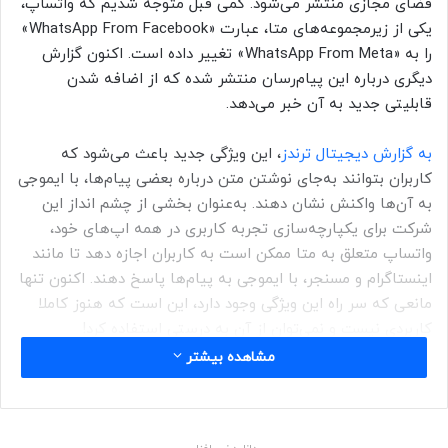
فضای مجازی منتشر می‌شود. کمی قبل متوجه شدیم که واتساپ،
یکی از زیرمجموعه‌های متا، عبارت «WhatsApp From Facebook»
را به «WhatsApp From Meta» تغییر داده است. اکنون گزارش
دیگری درباره این پیام‌رسان منتشر شده که از اضافه شدن
قابلیتی جدید به آن خبر می‌دهد.
به گزارش دیجیتال ترندز
، این ويژگی جدید باعث می‌شود که
کاربران بتوانند به‌جای نوشتن متن درباره بعضی پیام‌ها، با ایموجی
به آن‌ها واکنش نشان دهند. به‌عنوان بخشی از چشم انداز این
شرکت برای یکپارچه‌سازی تجربه کاربری در همه اپ‌های خود،
واتساپ متعلق به متا ممکن است به کاربران اجازه دهد تا مانند
اینستاگرام و مسنجر، با ایموجی به پیام‌ها پاسخ دهند. اکنون تنها
مانعی که سر راه این ویژگی وجود دارد، این است که هنوز کاملا
کاربردی نیست و نمی‌توان از آن به درستی استفاده کرد!
مشاهده بیشتر
پس از اینکه ويژگی مذکور در ماه آگوست توسط WABetaInfo
مشاهده شد، اکنون در دسترس برخی از کاربران واتساپ قرار
گرفته است. این قابلیت با به‌روزرسانی بتای ۲.۲۱.۲۲.۱۷ واتساپ در