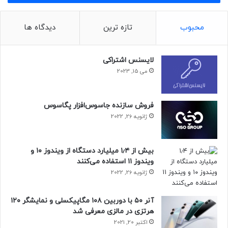
به مشکل برخورده‌اند. همان‌طور که می‌بینید، درحالی‌که یکی از
آن‌ها می‌تواند از بین شش ایموجی یکی را انتخاب کند، فرد دیگر
قادر نیست واکنش او به متن خود را ببیند.
محبوب
تازه ترین
دیدگاه ها
لایسنس اشتراکی
می 15, 2023
در نهایت، می‌توانیم انتظار داشته باشیم که شرکت این ویژگی
ناتمام را در به‌روزرسانی‌های آتی برطرف کرده یا تا توسعه نسخه‌
پایدار قابلیت مذکور، آن را از واتساپ حذف کند. به نظر شما
فروش سازنده جاسوس‌افزار پگاسوس
همراهان نیوزلن، توسعه‌دهندگان این شرکت کدام گزینه را انتخاب
ژانویه 26, 2022
می‌کنند؟
بیش از ۱٫۴ میلیارد دستگاه از ویندوز ۱۰ و
ویندوز ۱۱ استفاده می‌کنند
ژانویه 26, 2022
آنر ۵۰ با دوربین ۱۰۸ مگاپیکسلی و نمایشگر ۱۲۰
هرتزی در مالزی معرفی شد
اکتبر 20, 2021