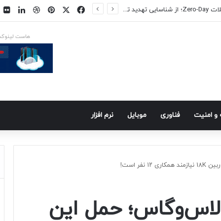
فیسبوک
ایکس
پینتریست
دریبببل
لینکد
ت
س در راه است
هاست لینوک
و امنيت
فناوری
موبايل
نرم افزار
نفر است!
 لاس‌وگاس؛ حمل‌ این