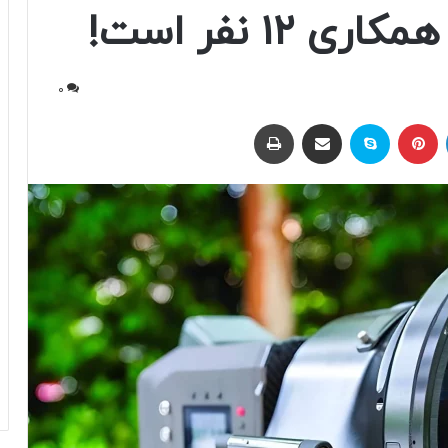
0
لینکداین
پینتریست
اسکایپ
اشتراک با ایمیل
چاپ