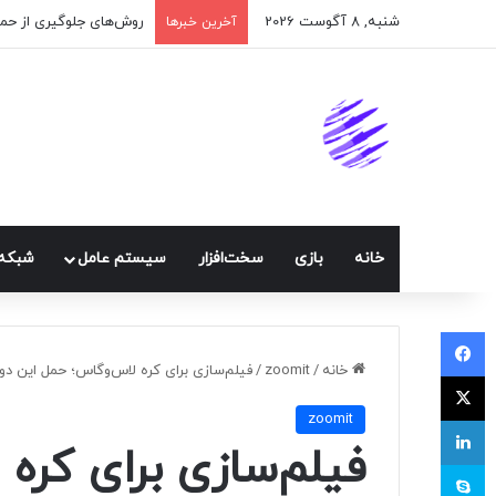
شنبه, 8 آگوست 2026
اپلیکیشن پیام‌رسان ایک
آخرین خبرها
خانه
بازی
سخت‌افزار
سيستم عامل
شبكه 
فیسبوک
خانه
/
zoomit
/
فیلم‌سازی برای کره لاس‌وگاس؛ حمل‌ این دوربین 18K نیازمند همکاری ۱۲ 
ایکس
zoomit
لینکداین
فیلم‌سازی برای کره
اسکایپ