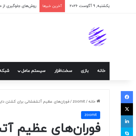
یکشنبه, 9 آگوست 2026
آخرین خبرها
خانه
بازی
سخت‌افزار
سيستم عامل
شبكه 
فیسبوک
خانه
/
zoomit
/
فوران‌های عظیم آتشفشانی برای کشتن داین
ایکس
zoomit
لینکداین
فوران‌های عظیم آت
اسکایپ