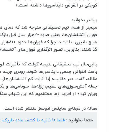
کوچکی در انقراض دایناسورها داشته است.»
بیشتر بخوانید
مهم‌تر از همه، تیم تحقیقاتی متوجه شد که دمای هو
فوران آتشفشان‌ها، یعنی ح
گذاشتند. بنابراین، تصور اثرگذاری فوران‌های آتشفشان
بااین‌حال تیم تحقیقاتی نتیجه گرفت که تأثیرات فور
باعث انقراض جمعی دایناسورها شوند.
رودری جرت
، 
مقاله، گفت: «در مقایسه [با اثرات کم آتشفشان‌ها]، ب
جمله آتش‌سوزی‌های عظیم، زلزله‌ها، سونامی‌ها و ی
ویران کرد.» او افزود: «ما معتقدیم که این شهاب‌سنگ 
مقاله در مجله‌ی ساینس ادونسز منتشر شده است.
حتما بخوانید :
فقط ۱۰ ثانیه تا کشف ماده تاریک؛ آیا انفجار ابرنواختر بعدی راز بزرگ کیهان را فاش می‌کند؟