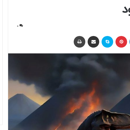
د
0
لینکداین
پینتریست
اسکایپ
اشتراک با ایمیل
چاپ