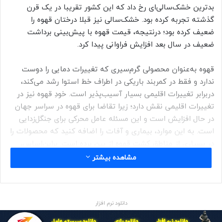
بدترین خشک‌سالی‌ای رخ داد که این کشور تقریبا در یک قرن
گذشته تجربه کرده بود. خشک‌سالی نیز قبلا درختان قهوه را
ضعیف کرده بود؛ درنتیجه، قیمت قهوه با پیش‌بینی برداشت
ضعیف در سال بعد افزایش فراوانی پیدا کرد.
قهوه به‌عنوان محصولی گرم‌سیری که تغییرات دمایی را دوست
ندارد و فقط در کمربند باریکی در اطراف خط استوا رشد می‌کند،
دربرابر تغییرات اقلیمی بسیار آسیب‌پذیر است. خودِ قهوه نیز در
تغییرات اقلیمی نقش دارد؛ زیرا تقاضا برای قهوه در سراسر جهان
در حال افزایش است و این مسئله عامل محرکی برای جنگل‌زدایی
است. به این موارد، بیماری و آفات را اضافه کنید که محصولات را
در بسیاری از مناطق کشت قهوه از بین برده است. براین‌اساس،
به‌راحتی می‌توانید متوجه شوید که چرا مردم به‌دنبال راه‌های
مشاهده بیشتر
دیگری برای پرورش قهوه هستند.
یکی از قهوه‌های جایگزین از آزمایشگاهی در نزدیکی هلسینکی
دانلود نرم افزار
می‌آید که در آن قهوه با استفاده از کشاورزی سلولی، با موفقیت
پرورش‌یافته است.
هیکو ریشر
از مرکز تحقیقات فنی VTT فنلاند