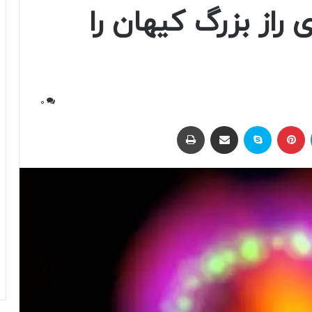
ی راز بزرگ کیهان را
0
لینکداین
پینتریست
اسکایپ
اشتراک با ایمیل
چاپ