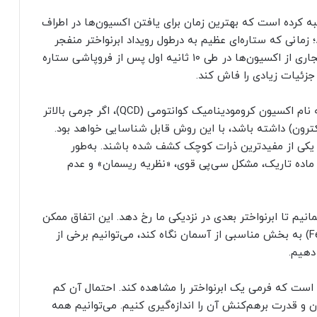
سبه کرده است که بهترین زمان برای یافتن اکسیون‌ها در اطراف
مانی که ستاره‌ای عظیم به درطول رویداد ابرنواختر منفجر
می‌شود. شبیه‌سازی‌های جدید نشان می‌دهند که انفجاری از اکسیون‌ها در طی ۱۰ ثانیه اول پس از فروپاشی ستاره
جزئیات زیادی را فاش کند.
تیم محاسبه کرده است که نوع خاصی از اکسیون، به نام اکسیون کرومودینامیک کوانتومی (QCD)، اگر جرمی بالاتر
 الکترون) داشته باشد، با این روش قابل شناسایی خواهد بود.
 یکی از مفیدترین ذرات کوچک کشف شده باشند. به‌طور
ی ماده تاریک، مشکل سی‌پی قوی، «نظریه ریسمان» و عدم
نیم تا ابرنواختر بعدی در نزدیکی ما رخ دهد. این اتفاق ممکن
است امروز بیفتد یا در دهه‌ای دیگر و اگر فرمی (Fermi) به بخش مناسبی از آسمان نگاه کند، می‌توانیم برخی از
دهیم.
 است که فرمی یک ابرنواختر را مشاهده کند. احتمال آن کم
ن و قدرت برهم‌کنش آن را اندازه‌گیری کنیم. می‌توانیم همه