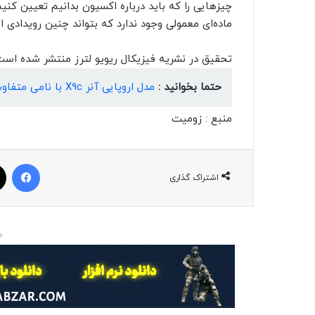
چیزهایی را که باید درباره اکسیون بدانیم تعیین کنیم
ماده‌ای معمولی وجود ندارد که بتواند چنین رویدادی ا
تحقیق در نشریه فیزیکال ریویو لترز منتشر شده است
حتما بخوانید :
مدل اروپایی آنر X9c با نامی متفاوت از راه رسید؛ گوشی ارزشمند چینی
منبع : زومیت
فیسبوک
اشتراک گذاری
د