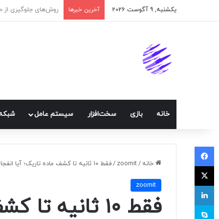
یکشنبه, 9 آگوست 2026
اپلیکیشن پیام‌رسان ا
آخرین خبرها
خانه
بازی
سخت‌افزار
سيستم عامل
شبكه 
فیسبوک
خانه
/
zoomit
/
فقط ۱۰ ثانیه تا کشف ماده تاریک؛ آیا انفجار ابرنواختر بعدی راز بزرگ کیهان را فاش می‌کند؟
ایکس
zoomit
لینکداین
فقط ۱۰ ثانیه تا
اسکایپ