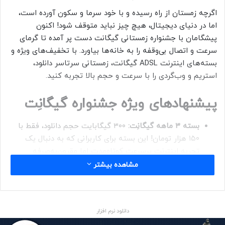
اگرچه زمستان از راه رسیده و با خود سرما و سکون آورده است،
اما در دنیای دیجیتال، هیچ چیز نباید متوقف شود! اکنون
پیشگامان با جشنواره زمستانی گیگانت دست پر آمده تا گرمای
سرعت و اتصال بی‌وقفه را به خانه‌ها بیاورد. با تخفیف‌های ویژه و
بسته‌های اینترنت ADSL گیگانت، زمستانی سرتاسر دانلود،
استریم و وب‌گردی را با سرعت و حجم بالا تجربه کنید.
پیشنهادهای ویژه جشنواره گیگانِت
بسته ۳ ماهه گیگانِت:
۳۰۰ گیگابایت حجم دانلود، فقط با
۱۵۰ هزار تومان! این بسته برای کاربرانی که به دنبال یک
تجربه اینترنت پرسرعت کوتاه‌مدت اما مقرون‌به‌صرفه
هستند، ایده‌آل است.
مشاهده بیشتر
بسته ۶ ماهه گیگانِت:
۳۰۰۰ گیگابایت حجم دانلود، فقط با
۴۵۰ هزار تومان! با این بسته، خیالتان از حجم دانلود برای
مدت طولانی راحت خواهد بود و می‌توانید بدون نگرانی از
دانلود نرم افزار
اتمام حجم، از اینترنت پرسرعت خانگی لذت ببرید.