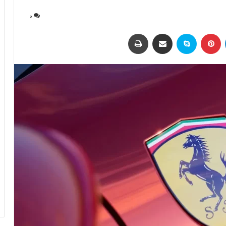
0
لینکداین
پینتریست
اسکایپ
اشتراک با ایمیل
چاپ