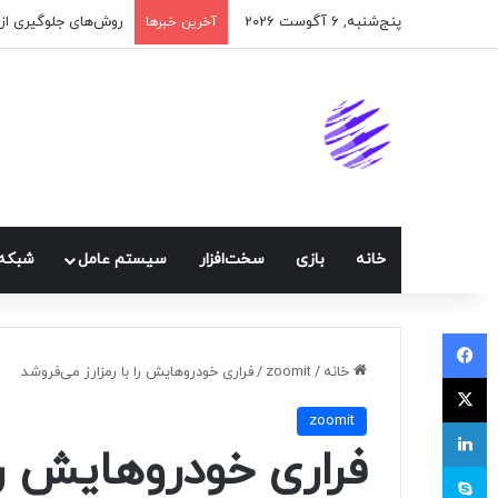
پنج‌شنبه, 6 آگوست 2026
اپلیکیشن پیام‌رسان 
آخرین خبرها
خانه
بازی
سخت‌افزار
سيستم عامل
شبكه 
فیسبوک
خانه
/
zoomit
/
فراری خودروهایش را با رمزارز می‌فروشد
ایکس
zoomit
لینکداین
فراری خودروهایش را 
اسکایپ