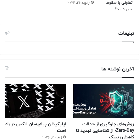
سرطان روده ارتباط دارند. مطالعه‌ی جدید به ما کمک می‌کند علت
ژانویه 26, 2022
این موضوع را درک کنیم.
پژوهشگران برای بررسی لیپیدهای درون تومورهای روده‌ی ۸۱ نفر و
تبلیغات
در مخاط طبیعی ۸۱ فرد سالم با شرایط مشابه، از کروماتوگرافی
مایع همراه طیف‌سنجی جرمی استفاده کردند. تومورهای سرطانی
پر از مواد شیمیایی بودند که التهاب را تشدید می‌کردند (خصوصا
موادی که از اسید آراشیدونیک مشتق می‌شوند). اما این تومورها
حاوی مقدار کافی از واسطه‌های کاهنده التهاب و بهبوددهنده
آخرین نوشته ها
نبودند.
حتما بخوانید :
موردانتظارترین گجت‌های ۲۰۲۵؛ از گلکسی
S25 تا نینتندو سوییچ ۲
منبع : زومیت
روش‌های جلوگیری از حملات
اپلیکیشن پیام‌رسان ایکس در راه
Zero-Day؛ از شناسایی تهدید تا
است
کاهش ریسک
ژوئن 3, 2026