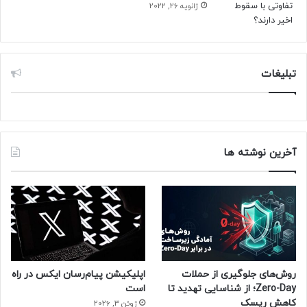
سرطان روده ارتباط دارند. مطالعه‌ی جدید به ما کمک می‌کند علت
ژانویه 26, 2022
این موضوع را درک کنیم.
پژوهشگران برای بررسی لیپیدهای درون تومورهای روده‌ی ۸۱ نفر و
تبلیغات
در مخاط طبیعی ۸۱ فرد سالم با شرایط مشابه، از کروماتوگرافی
مایع همراه طیف‌سنجی جرمی استفاده کردند. تومورهای سرطانی
پر از مواد شیمیایی بودند که التهاب را تشدید می‌کردند (خصوصا
موادی که از اسید آراشیدونیک مشتق می‌شوند). اما این تومورها
حاوی مقدار کافی از واسطه‌های کاهنده التهاب و بهبوددهنده
آخرین نوشته ها
نبودند.
حتما بخوانید :
دانشمندان می‌گویند سرعت تفکر انسان فقط
۱۰ بیت بر ثانیه است
منبع : زومیت
روش‌های جلوگیری از حملات
اپلیکیشن پیام‌رسان ایکس در راه
Zero-Day؛ از شناسایی تهدید تا
است
کاهش ریسک
ژوئن 3, 2026