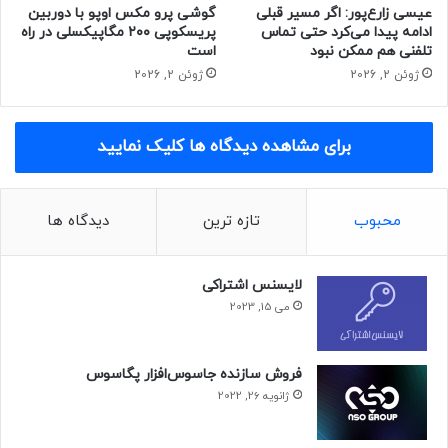
پتنت هستند
عیسی زارع‌پور: اگر مسیر قبلی
گوشی پرو مکس اوپو با دوربین
ادامه پیدا می‌کرد حتی تماس
پریسکوپی ۲۰۰ مگاپیکسلی در راه
کوالکام: شکایت آرم حاکی از «طمع» و انتقام‌گیری به‌خاطر
تلفنی هم ممکن نبود
است
تصاحب نوویا است
ژوئن 2, 2026
ژوئن 2, 2026
یوگش
اشاره نکرد که آیا کوالکام درحال آماده‌سازی دو نسخه از
Snapdragon 8 Gen 2 است یا خیر، بنابراین باید منتظر بمانیم تا
برای مشاهده دیدگاه ها کلیک نمایید
در روزهای آینده اطلاعات جدیدی در این‌مورد به‌دست آوریم.
درحال‌حاضر اولین برداشت ما این است که کوالکام یک حرکت
هوشمندانه انجام داده است و به استفاده از فناوری‌ ۴ نانومتری
محبوب
تازه ترین
دیدگاه ها
TSMC روی آورده است. گواه برتری این لیتوگرافی درمقایسه با
فناوری ۴ نانومتری سامسونگ، آزمون بنچمارک بازی است که
Snapdragon8+ Gen 1 در آن از A15 Bionic اپل عملکرد بهتری نشان
لایسنس اشتراکی
می 15, 2023
داد. با نگاه به آن نتایج بنچمارک، هیجان‌زده هستیم تا ببینیم
Snapdragon 8 Gen 2 چگونه عمل خواهد کرد.
فروش سازنده جاسوس‌افزار پگاسوس
با توجه به این‌که کوالکام به‌طور رسمی تاریخ برگزاری اجلاس
ژانویه 26, 2022
سالانه‌ی اسنپدراگون را اعلام کرده است، زمان زیادی تا معرفی
نسل بعدی تراشه‌ی پرچم‌دار این شرکت باقی نمانده است.