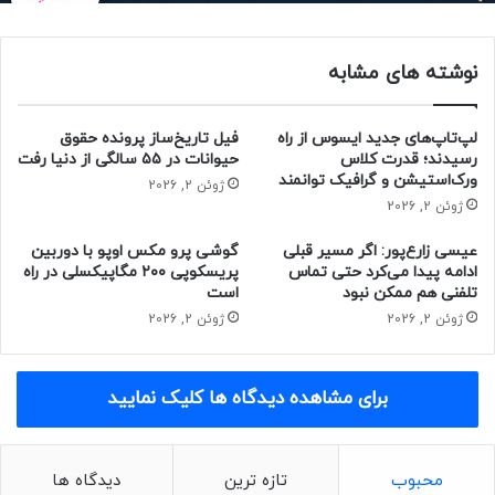
گزارش‌های بازار نشان می‌دهد که تقاضای اصلی برای صندوق‌های
نوشته های مشابه
قابل‌ معامله بیت‌کوین از سوی سرمایه‌گذاران خُرد بوده است و نه
مؤسسه‌های مالی؛ البته تحلیلگران امیدوارند که حضور
مؤسسه‌های مالی در سال ۲۰۲۵ افزایش یابد.
لپ‌تاپ‌های جدید ایسوس از راه
فیل تاریخ‌ساز پرونده حقوق
رسیدند؛ قدرت کلاس
حیوانات در ۵۵ سالگی از دنیا رفت
ورک‌استیشن و گرافیک توانمند
صندوق‌های قابل معامله‌ اتر هم عملکرد موفقی ار خود نشان دادند
ژوئن 2, 2026
ژوئن 2, 2026
و مجموع ورودی‌ها در سال ۲۰۲۴ به ۲٫۶۸ میلیارد دلار رسید.
پیش‌بینی می‌شود که این صندوق‌ها با افزایش فعالیت‌ها در
عیسی زارع‌پور: اگر مسیر قبلی
گوشی پرو مکس اوپو با دوربین
لایه‌ی دوم اتریوم و رشد استیبل‌کوین‌ها، در سال ۲۰۲۵ رشد
ادامه پیدا می‌کرد حتی تماس
پریسکوپی ۲۰۰ مگاپیکسلی در راه
بیشتری تجربه کنند.
تلفنی هم ممکن نبود
است
ژوئن 2, 2026
ژوئن 2, 2026
حتما بخوانید :
سرمای استخوان‌سوز: زندگی در منفی ۳۰
درجه چگونه می‌گذرد؟
برای مشاهده دیدگاه ها کلیک نمایید
منبع : زومیت
محبوب
تازه ترین
دیدگاه ها