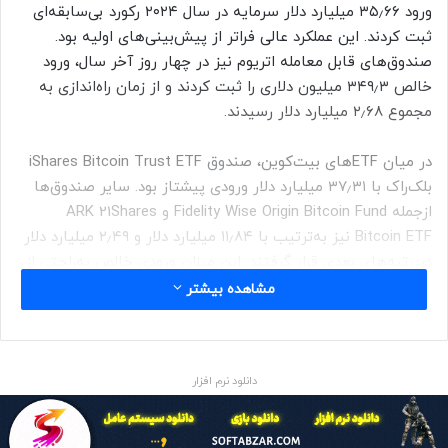
ورود ۳۵٫۶۶ میلیارد دلار سرمایه در سال ۲۰۲۴ رکورد بی‌سابقه‌ای
ثبت کردند. این عملکرد عالی فراتر از پیش‌بینی‌های اولیه بود.
صندوق‌های قابل معامله اتریوم نیز در چهار روز آخر سال، ورود
خالص ۳۴۹٫۳ میلیون دلاری را ثبت کردند و از زمان راه‌اندازی به
مجموع ۲٫۶۸ میلیارد دلار رسیدند.
در میان ETFهای بیت‌کوین، صندوق iShares Bitcoin Trust ETF
بلک‌راک با ۳۷٫۳۱ میلیارد دلار ورودی پیشتاز بود. سایر صندوق‌ها
ازجمله Fidelity Wise Origin Bitcoin Fund و ARK 21Shares
Bitcoin ETF نیز به‌ترتیب با ۱۱٫۸۴ میلیارد دلار و ۲٫۴۹ میلیارد دلار
در رتبه‌های بعدی قرار گرفتند. این میزان ورودی خالص به‌راحتی از
پیش‌بینی ۱۴ میلیارد دلاری سال اول فراتر رفت.
مشاهده بیشتر
بر‌اساس اعلام Farside، صندوق‌های بیت‌کوین در پایان سال ۲۰۲۴
شاهد خروج ۱٫۳۳ میلیارد دلار سرمایه بودند که از کاهش تقاضا
دانلود نرم افزار
در روزهای پایانی سال حکایت می‌کند. ۵ روز از ۶ روز معاملاتی آخر
با خروجی همراه بود و صندوق IBIT بزرگ‌ترین خروجی خود را در ۲۴
دسامبر (۴ دی ۱۴۰۳) تجربه کرد.