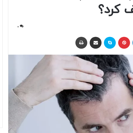
ف کرد؟
0
لینکداین
پینتریست
اسکایپ
اشتراک با ایمیل
چاپ