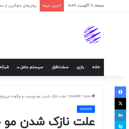
جمعه, 7 آگوست 2026
اپلیکیشن پیام‌رسان ایک
آخرین خبرها
خانه
بازی
سخت‌افزار
سيستم عامل
شبكه 
فیسبوک
خانه
/
zoomit
/
علت نازک‌ شدن مو چیست و چگونه می‌توان
ایکس
zoomit
لینکداین
علت نازک‌ شدن مو
اسکایپ