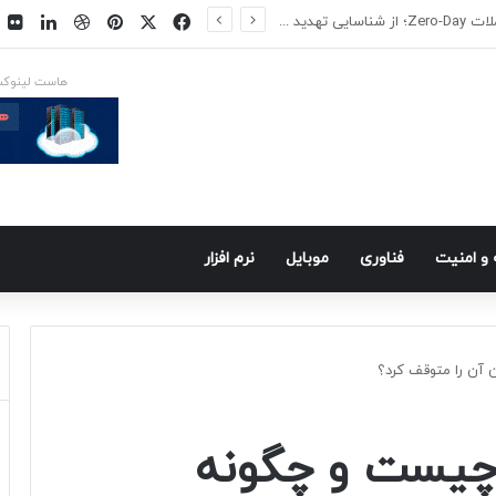
فیسبوک
ایکس
پینتریست
دریبببل
لینکد
ت
س در راه است
هاست لینوک
و امنيت
فناوری
موبايل
نرم افزار
 آن را متوقف کرد؟
 چیست و چگونه