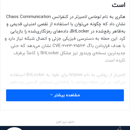
است
هکری به نام
توماس لامبرتز
در کنفرانس Chaos Communication
نشان داد که چگونه می‌توان با استفاده از نقصی امنیتی قدیمی و
به‌ظاهر رفع‌شده در BitLocker، داده‌های رمزنگاری‌شده را بازیابی
کرد. این حمله به دسترسی فیزیکی جزئی و اتصال شبکه نیاز دارد و
با هدف قراردادن باگ CVE-2023-21563 نشان می‌دهد که حتی
جدیدترین نسخه‌ی ویندوز نیز مشکل BitLocker را کاملاً برطرف
نکرده است.
لامبرتز از روشی به نام bitpixie برای نفوذ به BitLocker استفاده
می‌کند. در این حمله مهاجم با راه‌اندازی نسخه‌ی قدیمی بوت‌لودر
ویندوز ازطریق Secure Boot، کلید رمزنگاری را به حافظه انتقال
مشاهده بیشتر
می‌دهد و در گام بعد با استفاده از لینوکس آن را استخراج می‌کند.
روش مذکور نشان می‌دهد که حتی ویندوز ۱۱ با تمام
به‌روزرسانی‌های امنیتی اخیرش، همچنان در برابر حملات bitpixie
آسیب‌پذیر است.
دانلود نرم افزار