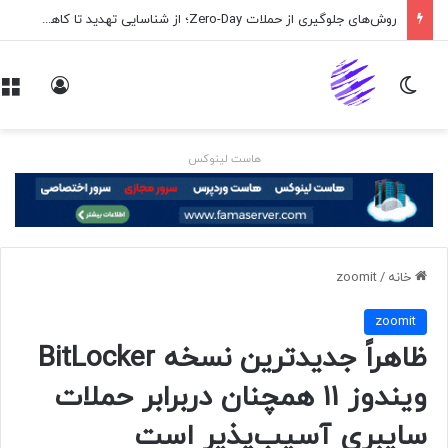
روش‌های جلوگیری از حملات Zero-Day؛ از شناسایی تهدید تا کاهش ریسک
تغییر پوسته
ورود
هاست لینوکس
خانه
/
zoomit
zoomit
ظاهراً جدیدترین نسخه BitLocker
ویندوز ۱۱ همچنان دربرابر حملات
سایبری آسیب‌پذیر است