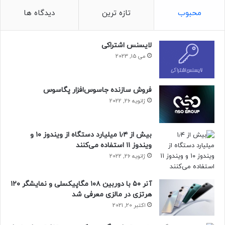
شده است. علاقه‌مندان به فناوری و امنیت سایبری می‌توانند با
محبوب
تازه ترین
دیدگاه ها
مرور این توضیحات از نحوه‌ی عملکرد دقیق این نقص امنیتی مطلع
شوند.
لایسنس اشتراکی
حتما بخوانید :
اپل امسال بیش از ۲۵ محصول به بازار عرضه
می 15, 2023
کرد
منبع : زومیت
فروش سازنده جاسوس‌افزار پگاسوس
ژانویه 26, 2022
بیش از ۱٫۴ میلیارد دستگاه از ویندوز ۱۰ و
ویندوز ۱۱ استفاده می‌کنند
ژانویه 26, 2022
آنر ۵۰ با دوربین ۱۰۸ مگاپیکسلی و نمایشگر ۱۲۰
هرتزی در مالزی معرفی شد
اکتبر 20, 2021