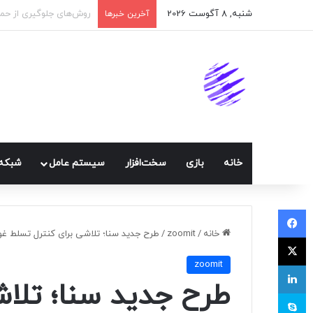
شنبه, 8 آگوست 2026
اپلیکیشن پیام‌رسان ایک
آخرین خبرها
خانه
بازی
سخت‌افزار
سيستم عامل
شبكه 
فیسبوک
خانه
/
zoomit
/
طرح جدید سنا؛ تلاشی برای کنترل تسلط غول‌ه
ایکس
zoomit
لینکداین
طرح جدید سنا؛ تلاش
اسکایپ