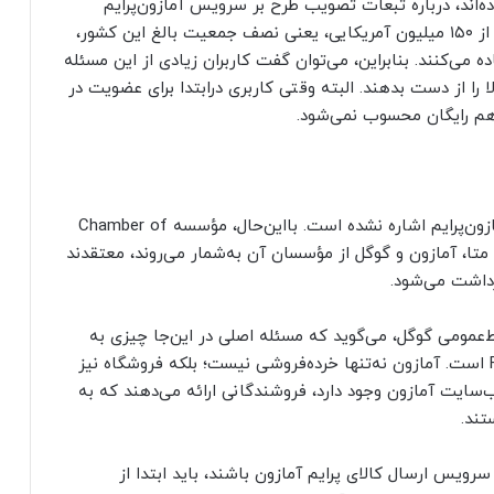
‌اند، درباره تبعات تصویب طرح بر سرویس آمازون‌پرایم
باشد. آمار شرکت eMarketer نشان می‌دهد که بیش از ۱۵۰ میلیون آمریکایی، یعنی نصف جمعیت بالغ این کشور،
 می‌کنند. بنابراین، می‌توان گفت کاربران زیادی از این مسئله
 را از دست بدهند. البته وقتی کاربری درابتدا برای عضویت در
 هم رایگان محسوب نمی‌شود.
در هیچ کجای متن طرح پیشنهاد‌شده به سرویس آمازون‌پرایم اشاره نشده است. بااین‌حال، مؤسسه Chamber of
 اپل، متا، آمازون و گوگل از مؤسسان آن به‌شمار می‌روند، معتقدند
رداشت می‌شود.
ط‌عمومی گوگل، می‌گوید که مسئله اصلی در این‌جا چیزی به
آمازون یا به‌اختصار FBA است. آمازون نه‌‌تنها خرده‌فروشی نیست؛ بلکه فروشگاه نیز
ایت آمازون وجود دارد، فروشندگانی ارائه می‌دهند که به
تند.
رویس ارسال کالای پرایم آمازون باشند، باید ابتدا از