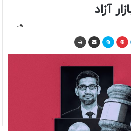
ار آزاد
0
لینکداین
پینتریست
اسکایپ
اشتراک با ایمیل
چاپ